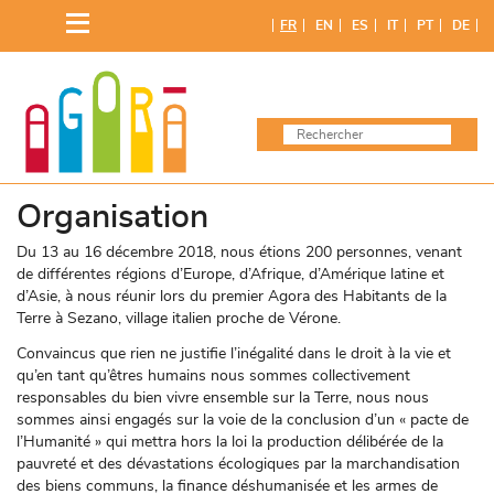
Skip
FR
EN
ES
IT
PT
DE
to
content
Organisation
Du 13 au 16 décembre 2018, nous étions 200 personnes, venant
de différentes régions d’Europe, d’Afrique, d’Amérique latine et
d’Asie, à nous réunir lors du premier Agora des Habitants de la
Terre à Sezano, village italien proche de Vérone.
Convaincus que rien ne justifie l’inégalité dans le droit à la vie et
qu’en tant qu’êtres humains nous sommes collectivement
responsables du bien vivre ensemble sur la Terre, nous nous
sommes ainsi engagés sur la voie de la conclusion d’un « pacte de
l’Humanité » qui mettra hors la loi la production délibérée de la
pauvreté et des dévastations écologiques par la marchandisation
des biens communs, la finance déshumanisée et les armes de