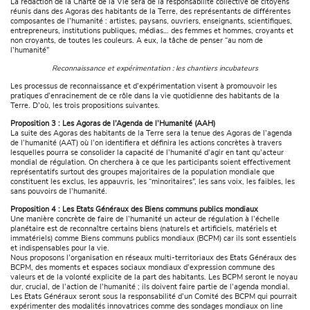
La rédaction de la Charte de la Vie sera de la responsabilité collective de citoyens
réunis dans des Agoras des habitants de la Terre, des représentants de différentes
composantes de l’humanité : artistes, paysans, ouvriers, enseignants, scientifiques,
entrepreneurs, institutions publiques, médias… des femmes et hommes, croyants et
non croyants, de toutes les couleurs. A eux, la tâche de penser “au nom de
l’humanité”
Reconnaissance et expérimentation : les chantiers incubateurs
Les processus de reconnaissance et d’expérimentation visent à promouvoir les
pratiques d’enracinement de ce rôle dans la vie quotidienne des habitants de la
Terre. D’où, les trois propositions suivantes.
Proposition 3 : Les Agoras de l’Agenda de l’Humanité (AAH)
La suite des Agoras des habitants de la Terre sera la tenue des Agoras de l’agenda
de l’humanité (AAT) où l’on identifiera et définira les actions concrètes à travers
lesquelles pourra se consolider la capacité de l’humanité d’agir en tant qu’acteur
mondial de régulation. On cherchera à ce que les participants soient effectivement
représentatifs surtout des groupes majoritaires de la population mondiale que
constituent les exclus, les appauvris, les “minoritaires”, les sans voix, les faibles, les
sans pouvoirs de l’humanité.
Proposition 4 : Les Etats Généraux des Biens communs publics mondiaux
Une manière concrète de faire de l’humanité un acteur de régulation à l’échelle
planétaire est de reconnaître certains biens (naturels et artificiels, matériels et
immatériels) comme Biens communs publics mondiaux (BCPM) car ils sont essentiels
et indispensables pour la vie.
Nous proposons l’organisation en réseaux multi-territoriaux des Etats Généraux des
BCPM, des moments et espaces sociaux mondiaux d’expression commune des
valeurs et de la volonté explicite de la part des habitants. Les BCPM seront le noyau
dur, crucial, de l’action de l’humanité ; ils doivent faire partie de l’agenda mondial.
Les Etats Généraux seront sous la responsabilité d’un Comité des BCPM qui pourrait
expérimenter des modalités innovatrices comme des sondages mondiaux on line