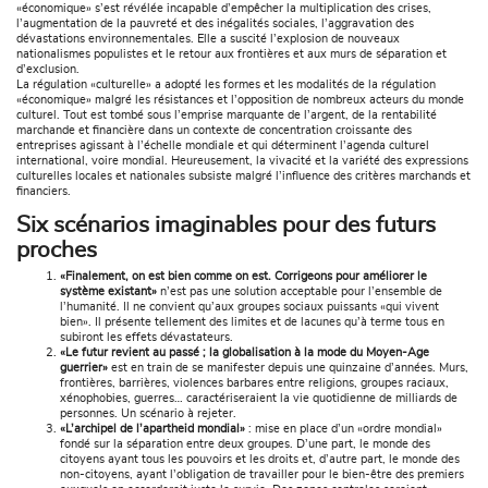
«économique» s’est révélée incapable d’empêcher la multiplication des crises,
l’augmentation de la pauvreté et des inégalités sociales, l’aggravation des
dévastations environnementales. Elle a suscité l’explosion de nouveaux
nationalismes populistes et le retour aux frontières et aux murs de séparation et
d’exclusion.
La régulation «culturelle» a adopté les formes et les modalités de la régulation
«économique» malgré les résistances et l’opposition de nombreux acteurs du monde
culturel. Tout est tombé sous l’emprise marquante de l’argent, de la rentabilité
marchande et financière dans un contexte de concentration croissante des
entreprises agissant à l’échelle mondiale et qui déterminent l’agenda culturel
international, voire mondial. Heureusement, la vivacité et la variété des expressions
culturelles locales et nationales subsiste malgré l’inﬂuence des critères marchands et
financiers.
Six scénarios imaginables pour des futurs
proches
«Finalement, on est bien comme on est. Corrigeons pour améliorer le
système existant»
n’est pas une solution acceptable pour l’ensemble de
l’humanité. Il ne convient qu’aux groupes sociaux puissants «qui vivent
bien». Il présente tellement des limites et de lacunes qu’à terme tous en
subiront les effets dévastateurs.
«Le futur revient au passé ; la globalisation à la mode du Moyen-Age
guerrier»
est en train de se manifester depuis une quinzaine d’années. Murs,
frontières, barrières, violences barbares entre religions, groupes raciaux,
xénophobies, guerres… caractériseraient la vie quotidienne de milliards de
personnes. Un scénario à rejeter.
«L’archipel de l’apartheid mondial»
: mise en place d’un «ordre mondial»
fondé sur la séparation entre deux groupes. D’une part, le monde des
citoyens ayant tous les pouvoirs et les droits et, d’autre part, le monde des
non-citoyens, ayant l’obligation de travailler pour le bien-être des premiers