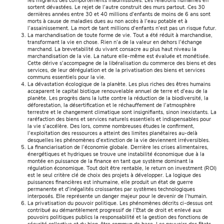
les migrants des comportements inadmissibles. Les relations humaines en
sortent dévastées. Le rejet de l’autre construit des murs partout. Ces 30
dernières années entre 30 et 40 millions d’enfants de moins de 6 ans sont
morts à cause de maladies dues au non accès à l’eau potable et à
l’assainissement. La mort de tant millions d’enfants n’est pas un risque futur.
La marchandisation de toute forme de vie. Tout a été réduit à marchandise,
transformant la vie en chose. Rien n’a de la valeur en dehors l’échange
marchand. La brevetabilité du vivant consacre au plus haut niveau la
marchandisation de la vie. La nature elle-même est évaluée et monétisée.
Cette dérive s’accompagne de la libéralisation du commerce des biens et des
services, de leur dérégulation et de la privatisation des biens et services
communs essentiels pour la vie.
La dévastation écologique de la planète. Les plus riches des êtres humains
accaparent le capital biotique renouvelable annuel de terre et d’eau de la
planète. Les progrès dans la lutte contre la réduction de la biodiversité, la
déforestation, la désertification et le réchauffement de l’atmosphère
terrestre et le changement climatique sont insignifiants, sinon inexistants. La
raréfaction des biens et services naturels essentiels et indispensables pour
la vie s’accélère. Des lors, comme nombreuses études le confirment,
l’exploitation des ressources a atteint des limites planétaires au-delà
desquelles les phénomènes d’extinction de la vie deviennent irréversibles.
La financiarisation de l’économie globale. Derrière les crises alimentaires,
énergétiques et hydriques se trouve une instabilité économique due à la
montée en puissance de la finance en tant que système dominant la
régulation économique. Tout doit être rentable, le return on investment (ROI)
est le seul critère clé de choix des projets à développer. La logique des
puissances financières est inhumaine, elle produit un état de guerre
permanente et d’inégalités croissantes par systèmes technologiques
interposés. Elle représente un danger majeur pour le devenir de l’humain.
La privatisation du pouvoir politique. Les phénomènes décrits ci-dessus ont
contribué au démantèlement progressif de l’Etat de droit et enlevé aux
pouvoirs politiques publics la responsabilité et la gestion des fonctions de