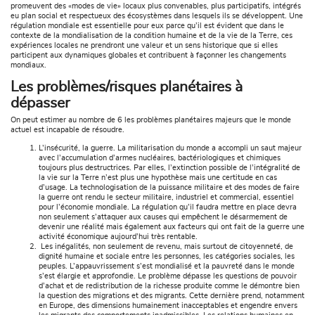
promeuvent des «modes de vie» locaux plus convenables, plus participatifs, intégrés
eu plan social et respectueux des écosystèmes dans lesquels ils se développent. Une
régulation mondiale est essentielle pour eux parce qu’il est évident que dans le
contexte de la mondialisation de la condition humaine et de la vie de la Terre, ces
expériences locales ne prendront une valeur et un sens historique que si elles
participent aux dynamiques globales et contribuent à façonner les changements
mondiaux.
Les problèmes/risques planétaires à
dépasser
On peut estimer au nombre de 6 les problèmes planétaires majeurs que le monde
actuel est incapable de résoudre.
L’insécurité, la guerre. La militarisation du monde a accompli un saut majeur
avec l’accumulation d’armes nucléaires, bactériologiques et chimiques
toujours plus destructrices. Par elles, l’extinction possible de l’intégralité de
la vie sur la Terre n’est plus une hypothèse mais une certitude en cas
d’usage. La technologisation de la puissance militaire et des modes de faire
la guerre ont rendu le secteur militaire, industriel et commercial, essentiel
pour l’économie mondiale. La régulation qu’il faudra mettre en place devra
non seulement s’attaquer aux causes qui empêchent le désarmement de
devenir une réalité mais également aux facteurs qui ont fait de la guerre une
activité économique aujourd’hui très rentable.
Les inégalités, non seulement de revenu, mais surtout de citoyenneté, de
dignité humaine et sociale entre les personnes, les catégories sociales, les
peuples. L’appauvrissement s’est mondialisé et la pauvreté dans le monde
s’est élargie et approfondie. Le problème dépasse les questions de pouvoir
d’achat et de redistribution de la richesse produite comme le démontre bien
la question des migrations et des migrants. Cette dernière prend, notamment
en Europe, des dimensions humainement inacceptables et engendre envers