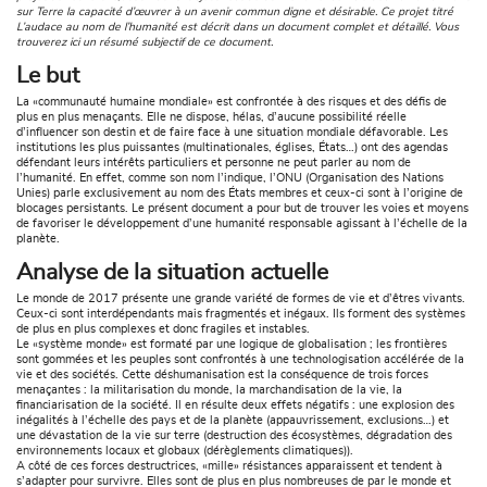
sur Terre la capacité d’œuvrer à un avenir commun digne et désirable. Ce projet titré
L’audace au nom de l’humanité est décrit dans un document complet et détaillé. Vous
trouverez ici un résumé subjectif de ce document.
Le but
La «communauté humaine mondiale» est confrontée à des risques et des défis de
plus en plus menaçants. Elle ne dispose, hélas, d’aucune possibilité réelle
d’influencer son destin et de faire face à une situation mondiale défavorable. Les
institutions les plus puissantes (multinationales, églises, États…) ont des agendas
défendant leurs intérêts particuliers et personne ne peut parler au nom de
l’humanité. En effet, comme son nom l’indique, l’ONU (Organisation des Nations
Unies) parle exclusivement au nom des États membres et ceux-ci sont à l’origine de
blocages persistants. Le présent document a pour but de trouver les voies et moyens
de favoriser le développement d’une humanité responsable agissant à l’échelle de la
planète.
Analyse de la situation actuelle
Le monde de 2017 présente une grande variété de formes de vie et d’êtres vivants.
Ceux-ci sont interdépendants mais fragmentés et inégaux. Ils forment des systèmes
de plus en plus complexes et donc fragiles et instables.
Le «système monde» est formaté par une logique de globalisation ; les frontières
sont gommées et les peuples sont confrontés à une technologisation accélérée de la
vie et des sociétés. Cette déshumanisation est la conséquence de trois forces
menaçantes : la militarisation du monde, la marchandisation de la vie, la
financiarisation de la société. Il en résulte deux effets négatifs : une explosion des
inégalités à l’échelle des pays et de la planète (appauvrissement, exclusions…) et
une dévastation de la vie sur terre (destruction des écosystèmes, dégradation des
environnements locaux et globaux (dérèglements climatiques)).
A côté de ces forces destructrices, «mille» résistances apparaissent et tendent à
s’adapter pour survivre. Elles sont de plus en plus nombreuses de par le monde et