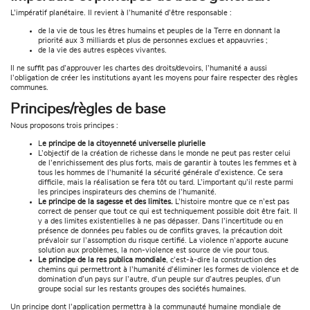
L’impératif planétaire. Il revient à l’humanité d’être responsable :
de la vie de tous les êtres humains et peuples de la Terre en donnant la
priorité aux 3 milliards et plus de personnes exclues et appauvries ;
de la vie des autres espèces vivantes.
Il ne suffit pas d’approuver les chartes des droits/devoirs, l’humanité a aussi
l’obligation de créer les institutions ayant les moyens pour faire respecter des règles
communes.
Principes/règles de base
Nous proposons trois principes :
L
e principe de la citoyenneté universelle plurielle
L’objectif de la création de richesse dans le monde ne peut pas rester celui
de l’enrichissement des plus forts, mais de garantir à toutes les femmes et à
tous les hommes de l’humanité la sécurité générale d’existence. Ce sera
difficile, mais la réalisation se fera tôt ou tard. L’important qu’il reste parmi
les principes inspirateurs des chemins de l’humanité.
Le principe de la sagesse et des limites.
L’histoire montre que ce n’est pas
correct de penser que tout ce qui est techniquement possible doit être fait. Il
y a des limites existentielles à ne pas dépasser. Dans l’incertitude ou en
présence de données peu fables ou de conflits graves, la précaution doit
prévaloir sur l’assomption du risque certifié. La violence n’apporte aucune
solution aux problèmes, la non-violence est source de vie pour tous.
Le principe de la res publica mondiale
, c’est-à-dire la construction des
chemins qui permettront à l’humanité d’éliminer les formes de violence et de
domination d’un pays sur l’autre, d’un peuple sur d’autres peuples, d’un
groupe social sur les restants groupes des sociétés humaines.
Un principe dont l’application permettra à la communauté humaine mondiale de