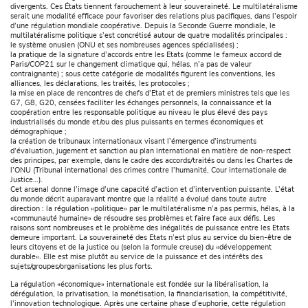
divergents. Ces États tiennent farouchement à leur souveraineté. Le multilatéralisme
serait une modalité efficace pour favoriser des relations plus pacifiques, dans l’espoir
d’une régulation mondiale coopérative. Depuis la Seconde Guerre mondiale, le
multilatéralisme politique s’est concrétisé autour de quatre modalités principales :
le système onusien (ONU et ses nombreuses agences spécialisées) ;
la pratique de la signature d’accords entre les Etats (comme le fameux accord de
Paris/COP21 sur le changement climatique qui, hélas, n’a pas de valeur
contraignante) ; sous cette catégorie de modalités figurent les conventions, les
alliances, les déclarations, les traités, les protocoles ;
la mise en place de rencontres de chefs d’Etat et de premiers ministres tels que les
G7, G8, G20, censées faciliter les échanges personnels, la connaissance et la
coopération entre les responsable politique au niveau le plus élevé des pays
industrialisés du monde et/ou des plus puissants en termes économiques et
démographique ;
la création de tribunaux internationaux visant l’émergence d’instruments
d’évaluation, jugement et sanction au plan international en matière de non-respect
des principes, par exemple, dans le cadre des accords/traités ou dans les Chartes de
l’ONU (Tribunal international des crimes contre l’humanité, Cour internationale de
Justice…).
Cet arsenal donne l’image d’une capacité d’action et d’intervention puissante. L’état
du monde décrit auparavant montre que la réalité a évolué dans toute autre
direction : la régulation «politique» par le multilatéralisme n’a pas permis, hélas, à la
«communauté humaine» de résoudre ses problèmes et faire face aux défis. Les
raisons sont nombreuses et le problème des inégalités de puissance entre les Etats
demeure important. La souveraineté des Etats n’est plus au service du bien-être de
leurs citoyens et de la justice ou (selon la formule creuse) du «développement
durable». Elle est mise plutôt au service de la puissance et des intérêts des
sujets/groupes/organisations les plus forts.
La régulation «économique» internationale est fondée sur la libéralisation, la
dérégulation, la privatisation, la monétisation, la financiarisation, la compétitivité,
l’innovation technologique. Après une certaine phase d’euphorie, cette régulation