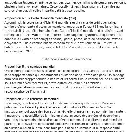
auxquels participent en même temps des dizaines de millions de personnes pendant
plusieurs jours voire semaines. Cette possibilité technique pourrait être mise au
service d’un travail collectif participatif à vaste échelle.
Proposition 5 : La Carte d’identité mondiale (CIM)
Aujourd’hui, la seule carte d’identité mondiale est la carte de crédit bancaire,
symbole d’une «carte d’accès au monde »… ouvert par l’argent ! Nous la remise, à
titre gratuit, à tout être humain d’une Carte d’identité mondiale, digitalisée, ayant
comme sous-titre “Habitant de la Terre”, dans laquelle figureront uniquement les
données suivantes : prénom(s) et nom(s), genre, photo, date de naissance, état de
citoyenneté. Elle a comme but de reconnaître que le titulaire de la CIM est un
habitant de la Terre et que, comme tel, il bénéficie de tous les droits universels
reconnus par l’ONU.
Institutionnalisation et capacitation
Proposition 6 : le sondage mondial
On ne connaît guère les imaginaires, les conceptions, les attentes, les désirs et le
sens d’appartenance qui construisent l’humanité dans la tête des gens. Un sondage
aura pour but d’appréhender la nature et les formes de la conscience de l’humanité
sous ses multiples facettes et, entre autres, d’évaluer les attitudes
positives/négatives concernant la création d’institutions mondiales sous la
responsabilité de l’humanité
Proposition 7 : le referendum mondial
Bien conçu, un referendum permettra de savoir dans quelle mesure l’opinion
publique mondiale est prête à accepter l’attribution à l’humanité d’un rôle
institutionnel politique de régulation à l’échelle planétaire « au nom de l’humanité ».
Il mesurera la possibilité de la mise en place au cours des années et décennies à
venir des instruments nécessaires au développement d’une citoyenneté mondiale
plurielle, d’un système de sécurité collective interdisant les armes, d’une économie
au service du droit à la vie pour tous par la mise en commun et la responsabilité