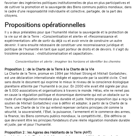
favoriser des ingénieries politiques institutionnelles de plus en plus participatives et
de cultiver la promotion et la sauvegarde des Biens communs publics mondiaux, dans
le cadre d’une responsabilité individuelle et collective, partagée, de la part des
citoyens.
Propositions opérationnelles
Il y a deux préalables pour que l’humanité réalise la sauvegarde et la protection de
la vie sur et de la Terre : «Conscientisation et alerte» et «Reconnaissance et
expérimentation» afin de sortir du déjà vu et avoir envie de construire un autre
devenir. Il sera ensuite nécessaire de constituer une reconnaissance juridique et
politique de l’humanité en tant que sujet porteur de droits et de devoirs. Il s’agit du
troisième processus : «Institutionnalisation et capacitation».
Conscientisation et alerte : imaginer les horizons et identifier les chemins
Proposition 1 : de la Charte de la Terre à la Charte de la Vie
La Charte de la Terre, promue en 1994 par Michael Strong et Mikhaïl Gorbatchev,
est une déclaration internationale rédigée et approuvée par la société civile. C’est
sans doute le document qui exprime le mieux le niveau de la conscience écologique
planétaire atteinte par l’humanité à ce jour. En 2000 elle avait été signée par plus
de 5.000 associations et organisations à travers le monde. Hélas, elle ne remet pas
en cause la régulation politique et économique dominante qui est un obstacle sur la
route d’une régulation mondiale plus durable et juste. Notre proposition (qui a reçu le
soutien de Mikhaïl Gorbatchev) vise à définir et adopter, à partir de la Charte de la
Terre, une Charte de la Vie qui entend repenser certains principes clé comme la
sécurité, la souveraineté, l’Etat, la puissance, l’armement et le commerce des armes,
la finance, les Biens communs publics mondiaux, la compétitivité… Elle définira ce
que devraient être les principes fondateurs d’une réelle régulation mondiale durable
et juste, par et pour l’humanité.
Proposition 2 : les Agoras des Habitants de la Terre (AHT)