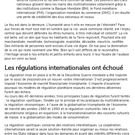
sécurité collective et du bien-être commun de base. Les pouvoirs des Etats
nationaux glissent dans les mains des multinationales notamment grâce à
des institutions comme la Banque Mondiale (BM), le Fond monétaire
international (FMI), l’organisation mondiale du commerce (OMC). Il en résulte
une perte de crédibilité des élus nationaux et locaux.
Le feu est dans la demeure. L’humanité sera-t-elle en mesure de l’éteindre? Face
aux forces de mort tout met en lumière que la vie, seule commune réalité, est l’enjeu
central que doivent défendre les êtres humains, à titre individuel et collectif. La vie
est belle, est un don que tous les habitants de la Terre reçoivent. Pourtant elle est
marchandisée, monétisée, technologisée, exploitée, dévastée, meurtrie, raréfiée.
Des milliards de personnes sont exclues d’une vie digne. On tue pour la domination
de la vie qui reste rarement une fête. Bien qu’il soit difficile de le reconnaître,
l’héritage laissé à nos enfants et petits-enfants sera lourd. Il leur faudra de l’audace
pour en venir au bout.
Les régulations internationales ont échoué
La régulation mise en place à la fin de la Deuxième Guerre mondiale a été inspirée
par le souci de (re)construire un nouvel «ordre international» S’est progressivement
imposé l’économie de marché financiarisée triomphante. Il importe d’examiner
pourquoi les modèles de régulation planétaire essayés ces dernières décennies
furent des échecs.
Au cours des 40 dernières années, trois principales types de régulation furent tentés
: la régulation «politique», fondée sur le principe et les pratiques du multilatéralisme,
la régulation «économique», à l’aune de la globalisation triomphante de l’économie
de marché des années 1980 et 1990 et la régulation «culturelle» liée à un
œcuménisme religieux en expansion, à la transnationalisation des courants culturels
de masse, à la globalisation des modes de consommation.
La régulation «politique» concerne des relations interétatiques. La coopération
internationale serait la seule solution réaliste pour organiser au mieux les relations
entre les Etats inégaux dans tous les domaines et ayant des intérêts différents voire