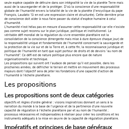
seule espèce capable de détruire dans son intégralité la vie de la planète Terre mais
aussi de la sauvegarder et de la protéger. D’où la conscience d’une responsabilité
globale de l’humanité envers la totalité de la vie de la planète (l’encyclique du pape
François, Laudato ‘Si en est une expression claire et structurée). Cette dernière prise
de conscience doit aider à nous faire passer du statut d’espèce humaine à celui
d’humanité.
L’humanité n’est hélas pas en mesure d’assumer cette responsabilité car elle n’existe
pas comme sujet reconnu sur le plan juridique, politique et institutionnel. Le
véritable défi mondial de la régulation du vivre ensemble planétaire est la
consolidation de la conscience (émergente mais mise à dure épreuve chaque jour) de
la responsabilité unique et fondamentale de l’humanité concernant la sauvegarde et
la protection de la vie sur et de la Terre et, à cette fin, la reconnaissance juridique et
politique de l’humanité en tant que sujet porteur de droits et de devoirs “au nom de
l’humanité”. Ce défi est de nature politique plus encore que de nature
organisationnelle et technique.
Les propositions qui suivent ont l’audace de penser qu’il est possible, dans les
prochaines années, de défricher le terrain et mettre en mouvement des processus
majeurs dont l’objectif sera de jeter les fondations d’une capacité d’action de
l’humanité à l’échelle planétaire.
Les propositions
Les propositions sont de deux catégories
objectifs et règles d’ordre général : visions inspiratrices donnant un sens à la
narration du monde à la base de l’urgence et de la pertinence d’une nouvelle
capacité de régulation à l’échelle planétaire par et au nom de l’humanité ;
processus nécessaires et indispensables à réaliser pour créer les conditions et les
instruments adéquats à la mise en œuvre de la capacité de régulation planétaire.
Impératifs et principes de base généraux