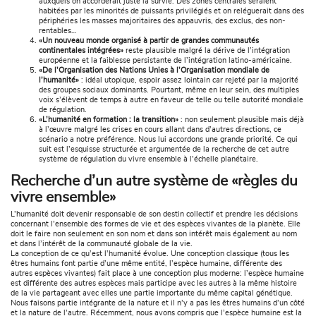
auxquels on accorderait juste la survie. Des zones centrales seraient
habitées par les minorités de puissants privilégiés et on reléguerait dans des
périphéries les masses majoritaires des appauvris, des exclus, des non-
rentables…
«Un nouveau monde organisé à partir de grandes communautés
continentales intégrées»
reste plausible malgré la dérive de l’intégration
européenne et la faiblesse persistante de l’intégration latino-américaine.
«De l’Organisation des Nations Unies à l’Organisation mondiale de
l’humanité»
: idéal utopique, espoir assez lointain car rejeté par la majorité
des groupes sociaux dominants. Pourtant, même en leur sein, des multiples
voix s’élèvent de temps à autre en faveur de telle ou telle autorité mondiale
de régulation.
«L’humanité en formation : la transition»
: non seulement plausible mais déjà
à l’œuvre malgré les crises en cours allant dans d’autres directions, ce
scénario a notre préférence. Nous lui accordons une grande priorité. Ce qui
suit est l’esquisse structurée et argumentée de la recherche de cet autre
système de régulation du vivre ensemble à l’échelle planétaire.
Recherche d’un autre système de «règles du
vivre ensemble»
L’humanité doit devenir responsable de son destin collectif et prendre les décisions
concernant l’ensemble des formes de vie et des espèces vivantes de la planète. Elle
doit le faire non seulement en son nom et dans son intérêt mais également au nom
et dans l’intérêt de la communauté globale de la vie.
La conception de ce qu’est l’humanité évolue. Une conception classique (tous les
êtres humains font partie d’une même entité, l’espèce humaine, différente des
autres espèces vivantes) fait place à une conception plus moderne: l’espèce humaine
est différente des autres espèces mais participe avec les autres à la même histoire
de la vie partageant avec elles une partie importante du même capital génétique.
Nous faisons partie intégrante de la nature et il n’y a pas les êtres humains d’un côté
et la nature de l’autre. Récemment, nous avons compris que l’espèce humaine est la