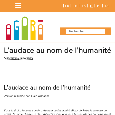
Skip
FR
EN
ES
IT
PT
DE
to
content
L’audace au nom de l’humanité
Fondements
Pubblicazioni
L’audace au nom de l’humanité
Version résumée par Alain Adriaens
Dans la droite ligne de son livre Au nom de l’humanité, Riccardo Petrella propose un
projet de recherche/action dont l’objectif est de donner à l’ensemble des humains vivant