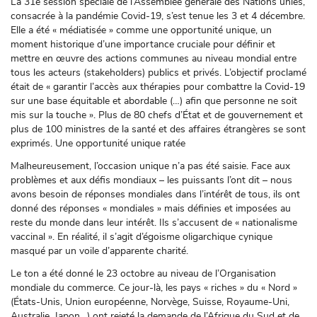
La 31e session spéciale de l’Assemblée générale des Nations unies,
consacrée à la pandémie Covid-19, s’est tenue les 3 et 4 décembre.
Elle a été « médiatisée » comme une opportunité unique, un
moment historique d’une importance cruciale pour définir et
mettre en œuvre des actions communes au niveau mondial entre
tous les acteurs (stakeholders) publics et privés. L’objectif proclamé
était de « garantir l’accès aux thérapies pour combattre la Covid-19
sur une base équitable et abordable (…) afin que personne ne soit
mis sur la touche ». Plus de 80 chefs d’État et de gouvernement et
plus de 100 ministres de la santé et des affaires étrangères se sont
exprimés. Une opportunité unique ratée
Malheureusement, l’occasion unique n’a pas été saisie. Face aux
problèmes et aux défis mondiaux – les puissants l’ont dit – nous
avons besoin de réponses mondiales dans l’intérêt de tous, ils ont
donné des réponses « mondiales » mais définies et imposées au
reste du monde dans leur intérêt. Ils s’accusent de « nationalisme
vaccinal ». En réalité, il s’agit d’égoisme oligarchique cynique
masqué par un voile d’apparente charité.
Le ton a été donné le 23 octobre au niveau de l’Organisation
mondiale du commerce. Ce jour-là, les pays « riches » du « Nord »
(États-Unis, Union européenne, Norvège, Suisse, Royaume-Uni,
Australie, Japon…) ont rejeté la demande de l’Afrique du Sud et de