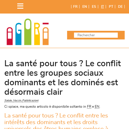
Skip
FR
EN
ES
IT
PT
DE
to
content
La santé pour tous ? Le conflit
entre les groupes sociaux
dominants et les dominés est
désormais clair
Salute
Vaccin
Pubblicazioni
Ci spiace, ma questo articolo è disponibile soltanto in
FR
e
EN
.
La santé pour tous ? Le conflit entre les
intérêts des dominants et les droits
universels des êtres humains explose à