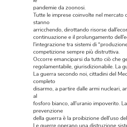
le
pandemie da zoonosi.
Tutte le imprese coinvolte nel mercato 
stanno
arricchendo, dirottando risorse dall’eco
continuazione e il prolungamento dell’
l’integrazione tra sistemi di “produzione
competizione sempre più distruttiva.
Occorre emanciparsi da tutto ciò che g
regolamentabile, giurisdizionabile. La g
La guerra secondo noi, cittadini del Medi
completo
disarmo, a partire dalle armi nucleari, 
al
fosforo bianco, all’uranio impoverito. L
prevenzione
della guerra è la proibizione dell’uso del
Le guerre operano una distruzione sistem