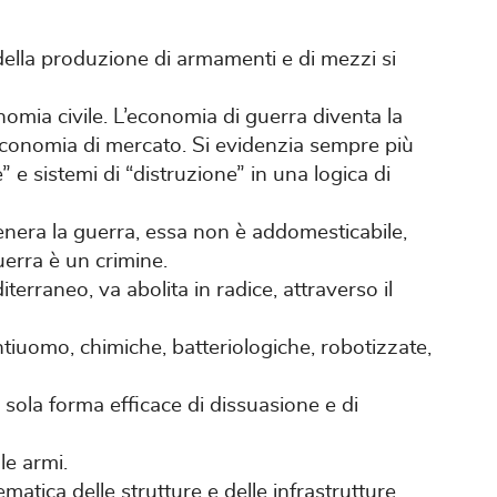
della produzione di armamenti e di mezzi si
nomia civile. L’economia di guerra diventa la
economia di mercato. Si evidenzia sempre più
” e sistemi di “distruzione” in una logica di
enera la guerra, essa non è addomesticabile,
uerra è un crimine.
terraneo, va abolita in radice, attraverso il
antiuomo, chimiche, batteriologiche, robotizzate,
a sola forma efficace di dissuasione e di
le armi.
atica delle strutture e delle infrastrutture,