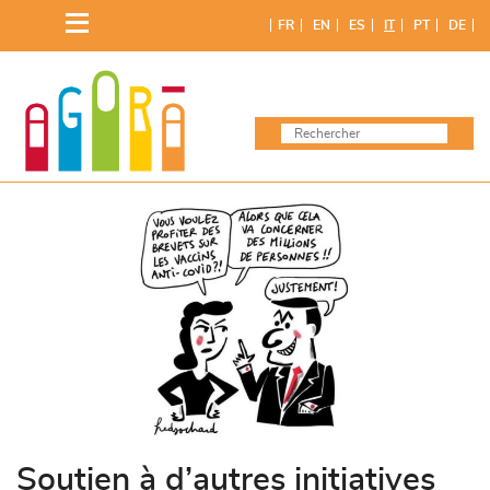
Skip
FR
EN
ES
IT
PT
DE
to
content
Soutien à d’autres initiatives