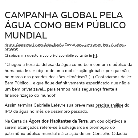
CAMPANHA GLOBAL PELA
ÁGUA COMO BEM PÚBLICO
MUNDIAL
Actions
Conoscenza
L'acqua
Salute
Brasile
|
Tagged
água
,
bem comum
,
bolsa de valores
,
campanha
Ci spiace, ma questo articolo è disponibile soltanto in
PT
.
“Chegou a hora da defesa da água como bem comum e público da
humanidade ser objeto de uma mobilização global e, por que não,
no marco das grandes decisões climáticas? (…) Gostaríamos de ler:
Bem Público… e que fique definitivamente especificado que não é
um bem privatizável… para termos mais segurança frente à
financeirização do mundo!”
Assim termina Gabrielle Lefevre sua breve mas
precisa análise
do
IPO da água no mês de dezembro passado.
Na Carta da
Ágora dos Habitantes da Terra,
um dos objetivos a
serem alcançados refere-se à salvaguarda e promoção do
patrimônio público mundial e à criação de um Conselho Cidadão