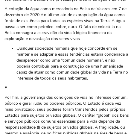
A cotação da água como mercadoria na Bolsa de Valores em 7 de
dezembro de 2020 é o último ato de expropriação da água como
fonte de existência para todas as espécies vivas na Terra. A água
passa a ser como petróleo, cobre, ouro. O fato de colocá-lo na
Bolsa consagra a escravidão da vida à lógica financeira da
exploração e devastação dos seres vivos.
Qualquer sociedade humana que hoje concorde em se
manter e se adaptar a essas tendências estaria condenada a
desaparecer como uma “comunidade humana”, e não
poderia contribuir para a construção de uma humanidade
capaz de atuar como comunidade global da vida na Terra no
interesse de todos os seus habitantes.
E.
Por fim, a governança das condições de vida no interesse comum,
público e geral iludiu os poderes públicos. O Estado é cada vez
mais privatizado, seus poderes foram transferidos pelos próprios
Estados para sujeitos privados globais. O caráter “global” dos bens
e serviços públicos comuns essenciais para a vida depende da
responsabilidade (!) de sujeitos privados globais. A fragilidade, ou
mesmo a ausência, de políticas públicas globais na área de bens e