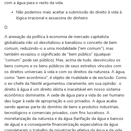
com a água para o resto da vida.
Não podemos mais aceitar a submissão do direito à vida à
lógica irracional e assassina do dinheiro
D.
A anexação da política à economia de mercado capitalista
globalizada não só desvitalizou e banalizou o conceito de bem
comum, reduzindo-o a uma modalidade (“em comum”), mas
também esvaziou o significado de “bem público” (qualquer
“comum” pode ​​ser público). Mas, acima de tudo, desvinculou os
bens comuns e os bens públicos de seus estreitos vínculos com
os direitos universais à vida e com os direitos da natureza. A água,
como “bem econômico”, é objeto de rivalidade e de exclusão. Como
o ex-chefe da Nestlé argumentou claramente, em sua opinião: o
direito à água é um direito idiota e inaceitável em nosso sistema
econômico dominante. A sede de água para a vida do ser humano
deu lugar à sede de apropriação e uso privados. A água acaba
sendo apenas parte do domínio de bens e produtos industriais,
tecnológicos e comerciais privados, com fins lucrativos. A
monetarização da natureza e da água (tarifação da água e bancos
de água) e a consequente financeirização especulativa da água
completaram o trabalho de privatização efetiva da água e da vida.