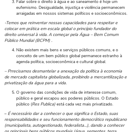
Falar sobre o direito à água e ao saneamento é hoje um
eufemismo. Desigualdade, injustiça e violência permanecem
arraigadas em nossos sistemas políticos e socioeconômicos.
-Temos que reinventar nossas capacidades para respeitar e
colocar em prática em escala global o princípio fundador do
direito universal à vida. A começar pela Água – Bem Comum
Público Mundial (BCPM) .
Não existem mais bens e serviços públicos comuns, e o
conceito de um bem público global permanece estranho à
agenda política, socioeconômica e cultural global.
– Prrecisamos desmantelar a anexação da política à economia
de mercado capitalista globalizada, proibindo a mercantilização e
privatização da água para a vida.
O governo das condições de vida de interesse comum,
público e geral escapou aos poderes públicos. O Estado
público (
Res Publica)
está cada vez mais privatizado.
–
É necessário dar a conhecer o que significa o Estado, suas
responsabilidades e seu funcionamento democrático republicano
(municipalista, autogestionado, federalista…), dando a conhecer
os principais bens públicos mundiais (água, sementes, terra,