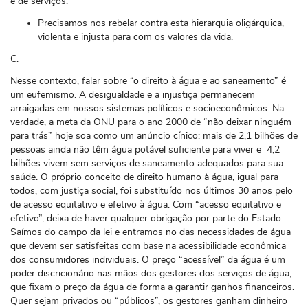
e de serviços.
Precisamos nos rebelar contra esta hierarquia oligárquica,
violenta e injusta para com os valores da vida.
C.
Nesse contexto, falar sobre “o direito à água e ao saneamento” é
um eufemismo. A desigualdade e a injustiça permanecem
arraigadas em nossos sistemas políticos e socioeconômicos. Na
verdade, a meta da ONU para o ano 2000 de “não deixar ninguém
para trás” hoje soa como um anúncio cínico: mais de 2,1 bilhões de
pessoas ainda não têm água potável suficiente para viver e 4,2
bilhões vivem sem serviços de saneamento adequados para sua
saúde. O próprio conceito de direito humano à água, igual para
todos, com justiça social, foi substituído nos últimos 30 anos pelo
de acesso equitativo e efetivo à água. Com “acesso equitativo e
efetivo”, deixa de haver qualquer obrigação por parte do Estado.
Saímos do campo da lei e entramos no das necessidades de água
que devem ser satisfeitas com base na acessibilidade econômica
dos consumidores individuais. O preço “acessível” da água é um
poder discricionário nas mãos dos gestores dos serviços de água,
que fixam o preço da água de forma a garantir ganhos financeiros.
Quer sejam privados ou “públicos”, os gestores ganham dinheiro