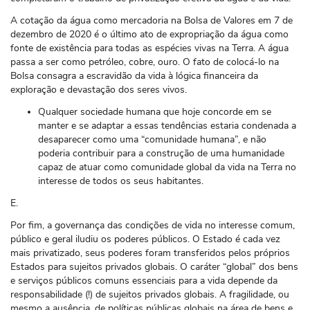
A cotação da água como mercadoria na Bolsa de Valores em 7 de
dezembro de 2020 é o último ato de expropriação da água como
fonte de existência para todas as espécies vivas na Terra. A água
passa a ser como petróleo, cobre, ouro. O fato de colocá-lo na
Bolsa consagra a escravidão da vida à lógica financeira da
exploração e devastação dos seres vivos.
Qualquer sociedade humana que hoje concorde em se
manter e se adaptar a essas tendências estaria condenada a
desaparecer como uma “comunidade humana”, e não
poderia contribuir para a construção de uma humanidade
capaz de atuar como comunidade global da vida na Terra no
interesse de todos os seus habitantes.
E.
Por fim, a governança das condições de vida no interesse comum,
público e geral iludiu os poderes públicos. O Estado é cada vez
mais privatizado, seus poderes foram transferidos pelos próprios
Estados para sujeitos privados globais. O caráter “global” dos bens
e serviços públicos comuns essenciais para a vida depende da
responsabilidade (!) de sujeitos privados globais. A fragilidade, ou
mesmo a ausência, de políticas públicas globais na área de bens e