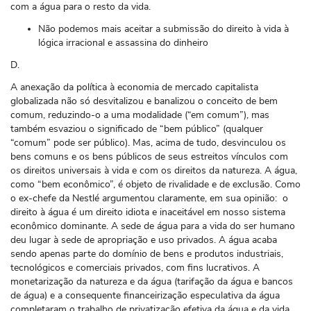
com a água para o resto da vida.
Não podemos mais aceitar a submissão do direito à vida à
lógica irracional e assassina do dinheiro
D.
A anexação da política à economia de mercado capitalista
globalizada não só desvitalizou e banalizou o conceito de bem
comum, reduzindo-o a uma modalidade (“em comum”), mas
também esvaziou o significado de “bem público” (qualquer
“comum” pode ​​ser público). Mas, acima de tudo, desvinculou os
bens comuns e os bens públicos de seus estreitos vínculos com
os direitos universais à vida e com os direitos da natureza. A água,
como “bem econômico”, é objeto de rivalidade e de exclusão. Como
o ex-chefe da Nestlé argumentou claramente, em sua opinião: o
direito à água é um direito idiota e inaceitável em nosso sistema
econômico dominante. A sede de água para a vida do ser humano
deu lugar à sede de apropriação e uso privados. A água acaba
sendo apenas parte do domínio de bens e produtos industriais,
tecnológicos e comerciais privados, com fins lucrativos. A
monetarização da natureza e da água (tarifação da água e bancos
de água) e a consequente financeirização especulativa da água
completaram o trabalho de privatização efetiva da água e da vida.