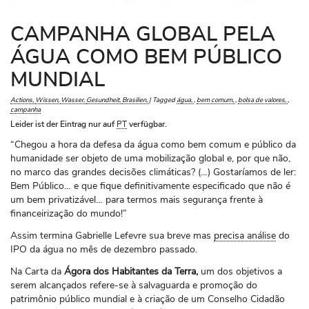
CAMPANHA GLOBAL PELA
ÁGUA COMO BEM PÚBLICO
MUNDIAL
Actions
Wissen
Wasser
Gesundheit
Brasilien
|
Tagged
água
,
bem comum
,
bolsa de valores
,
campanha
Leider ist der Eintrag nur auf
PT
verfügbar.
“Chegou a hora da defesa da água como bem comum e público da
humanidade ser objeto de uma mobilização global e, por que não,
no marco das grandes decisões climáticas? (…) Gostaríamos de ler:
Bem Público… e que fique definitivamente especificado que não é
um bem privatizável… para termos mais segurança frente à
financeirização do mundo!”
Assim termina Gabrielle Lefevre sua breve mas
precisa análise
do
IPO da água no mês de dezembro passado.
Na Carta da
Ágora dos Habitantes da Terra,
um dos objetivos a
serem alcançados refere-se à salvaguarda e promoção do
patrimônio público mundial e à criação de um Conselho Cidadão