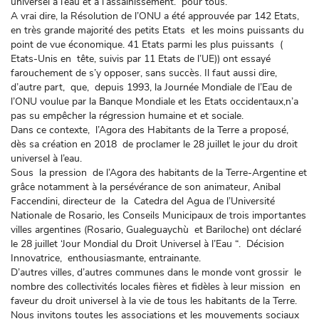
universel à l’eau et à l’assainissement. pour tous.
A vrai dire, la Résolution de l’ONU a été approuvée par 142 Etats,
en très grande majorité des petits Etats et les moins puissants du
point de vue économique. 41 Etats parmi les plus puissants (
Etats-Unis en tête, suivis par 11 Etats de l’UE)) ont essayé
farouchement de s’y opposer, sans succès. Il faut aussi dire,
d’autre part, que, depuis 1993, la Journée Mondiale de l’Eau de
l’ONU voulue par la Banque Mondiale et les Etats occidentaux,n’a
pas su empêcher la régression humaine et et sociale.
Dans ce contexte, l’Agora des Habitants de la Terre a proposé,
dès sa création en 2018 de proclamer le 28 juillet le jour du droit
universel à l’eau.
Sous la pression de l’Agora des habitants de la Terre-Argentine et
grâce notamment à la persévérance de son animateur, Anibal
Faccendini, directeur de la Catedra del Agua de l’Université
Nationale de Rosario, les Conseils Municipaux de trois importantes
villes argentines (Rosario, Gualeguaychù et Bariloche) ont déclaré
le 28 juillet ‘Jour Mondial du Droit Universel à l’Eau “. Décision
Innovatrice, enthousiasmante, entrainante.
D’autres villes, d’autres communes dans le monde vont grossir le
nombre des collectivités locales fières et fidèles à leur mission en
faveur du droit universel à la vie de tous les habitants de la Terre.
Nous invitons toutes les associations et les mouvements sociaux