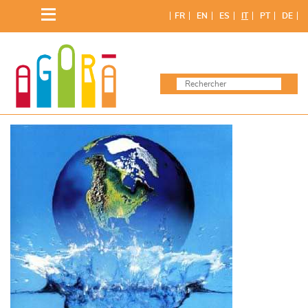
Skip
FR
EN
ES
IT
PT
DE
to
content