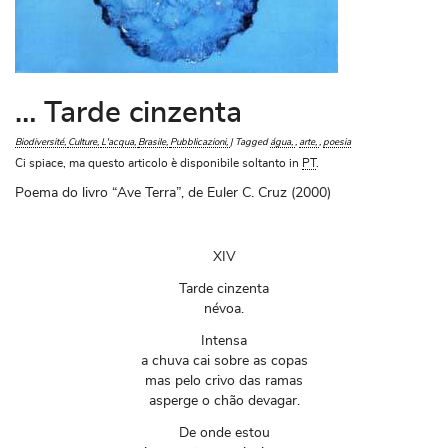
… Tarde cinzenta
Biodiversité
Culture
L'acqua
Brasile
Pubblicazioni
|
Tagged
água
,
arte
,
poesia
Ci spiace, ma questo articolo è disponibile soltanto in
PT
.
Poema do livro “Ave Terra”, de Euler C. Cruz (2000)
XIV
Tarde cinzenta
névoa.
Intensa
a chuva cai sobre as copas
mas pelo crivo das ramas
asperge o chão devagar.
De onde estou