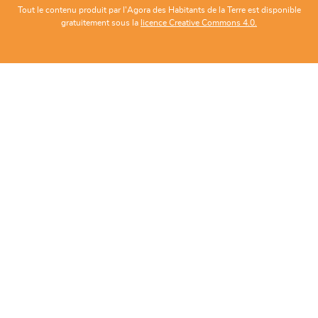
Tout le contenu produit par l'Agora des Habitants de la Terre est disponible
gratuitement sous la
licence Creative Commons 4.0.