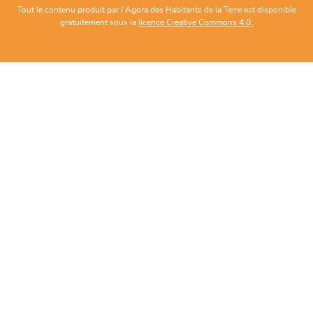
Tout le contenu produit par l'Agora des Habitants de la Terre est disponible
gratuitement sous la
licence Creative Commons 4.0.