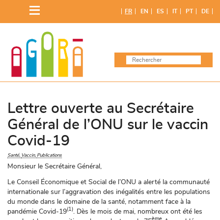
Skip
FR
EN
ES
IT
PT
DE
to
content
Lettre ouverte au Secrétaire
Général de l’ONU sur le vaccin
Covid-19
Santé
Vaccin
Publications
Monsieur le Secrétaire Général,
Le Conseil Économique et Social de l’ONU a alerté la communauté
internationale sur l’aggravation des inégalités entre les populations
du monde dans le domaine de la santé, notamment face à la
(1)
pandémie Covid-19
. Dès le mois de mai, nombreux ont été les
ème