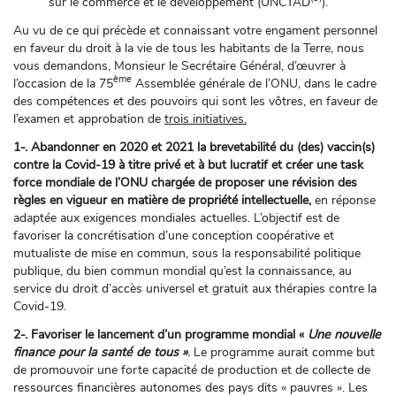
sur le commerce et le développement (UNCTAD
).
Au vu de ce qui précède et connaissant votre engament personnel
en faveur du droit à la vie de tous les habitants de la Terre, nous
vous demandons, Monsieur le Secrétaire Général, d’œuvrer à
ème
l’occasion de la 75
Assemblée générale de l’ONU, dans le cadre
des compétences et des pouvoirs qui sont les vôtres, en faveur de
l’examen et approbation de
trois initiatives.
1-. Abandonner en 2020 et 2021 la brevetabilité du (des) vaccin(s)
contre la Covid-19 à titre privé et à but lucratif et créer une task
force mondiale de l’ONU chargée de proposer une révision des
règles en vigueur en matière de propriété intellectuelle,
en réponse
adaptée aux exigences mondiales actuelles. L’objectif est de
favoriser la concrétisation d’une conception coopérative et
mutualiste de mise en commun, sous la responsabilité politique
publique, du bien commun mondial qu’est la connaissance, au
service du droit d’accès universel et gratuit aux thérapies contre la
Covid-19.
2-. Favoriser le lancement d’un programme mondial «
Une nouvelle
finance pour la santé de tous »
.
Le programme aurait comme but
de promouvoir une forte capacité de production et de collecte de
ressources financières autonomes des pays dits « pauvres ». Les