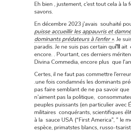
Eh bien , justement, c’est tout cela à la 
savons.
En décembre 2023 j’avais souhaité pou
puisse accueillir les appauvris et damn
dominants prédateurs à l’enfer »
. Je su
paradis. Je ne suis pas certain qu
i’Il
ait
encore. . Pourtant, ces derniers méritent 
Divina Commedia, encore plus que l’an
Certes, il ne faut pas commettre l’err
.une fois condamnés les dominants pré
pas faire semblant de ne pa savoir que n
n’aiment pas la politique, consommate
peuples puissants (en particulier avec Ét
militaires conquérants, scientifiques éli
à la sauce USA (“First America”, ” le 
espèce, primatstes blancs, russo-tsaris