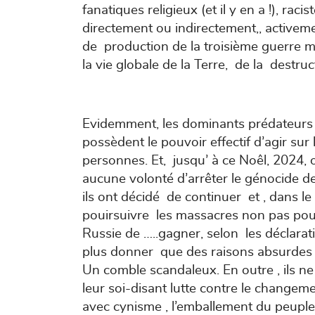
fanatiques religieux (et il y en a !), r
directement ou indirectement,, activem
de production de la troisième guerre m
la vie globale de la Terre, de la destru
Evidemment, les dominants prédateurs mé
possèdent le pouvoir effectif d’agir sur l
personnes. Et, jusqu’ à ce Noêl, 2024, 
aucune volonté d’arrêter le génocide de
ils ont décidé de continuer et , dans l
pouirsuivre les massacres non pas po
Russie de …..gagner, selon les déclarat
plus donner que des raisons absurdes à
Un comble scandaleux. En outre , ils 
leur soi-disant lutte contre le changeme
avec cynisme , l’emballement du peuple p