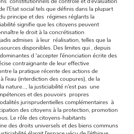
ns constitutionnels de contrôle et d’évaluation
de l’Etat social tels que définis dans la plupart
t du principe et des régimes réglants la
ciabilité signifie que les citoyens peuvent
naître le droit à la concrétisation
adis admises à leur réalisation, telles que la
sources disponibles. Des limites qui , depuis
dominantes d ‘accepter l’énonciation écrite des
écise contraignante de leur effective
tre la pratique récente des actions de
 à l’eau (interdiction des coupures), de la
 la nature…, la justiciabilité n’est pas une
ompétences et des pouvoirs propres
odalités jurisprudentielles complémentaires à
icipation des citoyens à la protection, promotion
ous. Le rôle des citoyens-habitants
ine des droits universels et des biens communs
ticiabilité élargit l’espace vécu de l’éthique