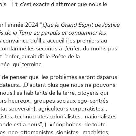
fois l Et, c’est exacte d’affirmer que nous le
r l’année 2024 “
Que le Grand Esprit de Justice
és de la Terre au paradis et condamner les
is convaincu qu’
Il
a accueilli les premiers au
 condamné les seconds à l;’enfer, du moins pas
l’enfer, aurait dit le Poète de la
née qui termine.
eur de penser que les problèmes seront dsparus
dateurs.. ,D’autant plus que nous ne pouvons
ous,l es habitants de la terre, citoyens qui
urs heureux, groupes sociaux ego-centrés,
at souverain), agriculteurs corporatistes, ,
tistes, technocrates colonialistes, nationalistes
monde est à nous”, ) xénophobes de toute
tes, neo-ottomanistes, sionistes, machistes,