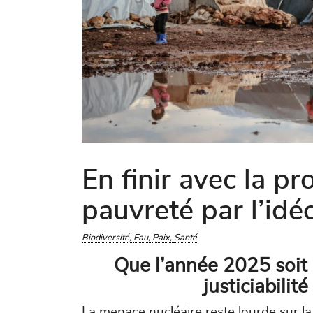
En finir avec la pr
pauvreté par l’idéo
Biodiversité
Eau
Paix
Santé
Que l’année 2025 soit 
justiciabilit
La menace nucléaire reste lourde sur l