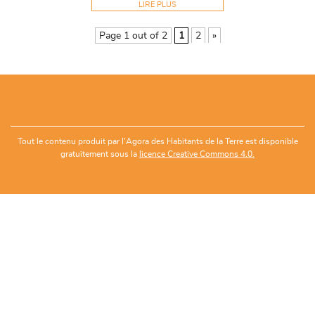
LIRE PLUS
Page 1 out of 2
1
2
»
Tout le contenu produit par l'Agora des Habitants de la Terre est disponible
gratuitement sous la
licence Creative Commons 4.0.