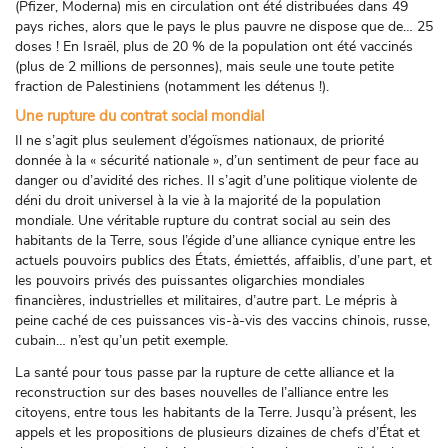
(Pfizer, Moderna) mis en circulation ont été distribuées dans 49
pays riches, alors que le pays le plus pauvre ne dispose que de… 25
doses ! En Israël, plus de 20 % de la population ont été vaccinés
(plus de 2 millions de personnes), mais seule une toute petite
fraction de Palestiniens (notamment les détenus !).
Une rupture du contrat social mondial
Il ne s’agit plus seulement d’égoïsmes nationaux, de priorité
donnée à la « sécurité nationale », d’un sentiment de peur face au
danger ou d’avidité des riches. Il s’agit d’une politique violente de
déni du droit universel à la vie à la majorité de la population
mondiale. Une véritable rupture du contrat social au sein des
habitants de la Terre, sous l’égide d’une alliance cynique entre les
actuels pouvoirs publics des États, émiettés, affaiblis, d’une part, et
les pouvoirs privés des puissantes oligarchies mondiales
financières, industrielles et militaires, d’autre part. Le mépris à
peine caché de ces puissances vis-à-vis des vaccins chinois, russe,
cubain… n’est qu’un petit exemple.
La santé pour tous passe par la rupture de cette alliance et la
reconstruction sur des bases nouvelles de l’alliance entre les
citoyens, entre tous les habitants de la Terre. Jusqu’à présent, les
appels et les propositions de plusieurs dizaines de chefs d’État et