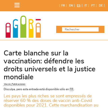
Saltar
FR
EN
ES
IT
PT
DE
al
contenido
Carte blanche sur la
vaccination: défendre les
droits universels et la justice
mondiale
Vaccin
Publicaciones
Disculpa, pero esta entrada está disponible sólo en
FR
.
Les pays les plus riches se sont empressés de
réserver 60 % des doses de vaccin anti-Covid
disponibles pour 2021. Cette marchandisation au