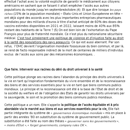
effectué l’achat avec la volonté explicite de garantir le médicament aux citoyens
américains en sachant que ce faisant il allait empêcher l’accès aux autres
populations du monde jusqu’en septembre/octobre.(4) Et que dire lorsque
les pays
riches
(15% de la population mondiale) – Etats-Unis et Union Européenne en tête –
ont déjà signé des accords avec les plus importantes entreprises pharmaceutiques
mondiales pour des milliards d’euros à titre d’achat anticipé de 60% des doses des
vaccins estimées disponibles en 2021 et 2022, laissant moins de 40% aux 85%
restant des habitants de la Terre ? (5) On est bien loin de l’exhortation du Pape
François pour plus de fraternité mondiale. Ce n’est plus du nationalisme sécuritaire
médical.
C’est tout simplement une politique de violence et d’injustice faite au droit
à la santé des populations des pays appauvris
. Ce qui est aussi aberrant. Par son
refus, l’OMC devient l’organisation mondiale fossoyeuse du bien commun, et par là,
se rend de facto responsable indirect de la mort de centaines de milliers d’individus
exclus de l’accès aux soins par des mécanismes économiques. .
Que faire. Intervenir aux racines du déni du droit universel à la santé
Cette politique plonge ses racines dans l’abandon du principe des droits universels à
la vie en tant qu’inspiration fondamentale du vivre ensemble et de la reconnaissance
des biens et des services essentiels pour la vie en tant que biens communs publics
mondiaux. Le principe et la reconnaissance ont été à la base de l’Etat de droit et de
la société du welfare et de l’obligation des Etats de garantir les droits universels par
la sauvegarde, le soin et la promotion des biens communs publics mondiaux.
Cette politique a un nom. Elle s’appelle
la politique de l’accès équitable et à prix
abordable
via le marché aux biens et aux services essentiels pour la vie
.
Elle fait
partie intégrante du système de «
gouvernance économique mondiale
» mis en place à
partir des années ’80 en substitution du système de gouvernement public. La
substitution a été faite au nom des thèses «
gouverner sans les gouvernements
»,
«
moins d’Etat »,
«
forget governments, company rules OK
».