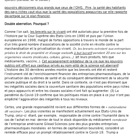
Québec (Canada, de la Suisse.)
pouvoirs décisionnels plus grands que ceux de l’OMS. Pire, la santé des habitants
des pays riches vaut plus que la santé des populations appauvries car elle rapporte
davantage sur le plan financier
.
Double aberration. Pourquoi ?
Comme l’on sait,
les brevets sur le vivant
ont été autorisés pour la première fois de
l’histoire par la Cour Suprême des Etats-Unis en 1990 et puis par l’Union
européenne en 1998, malgré de fortes oppositions à travers le monde de la part
d’un très grand nombre d’associations de la société civile en révolte contre la
marchandisation et la privatisation du vivant.
Or, les brevets octroient aux entreprises
privées le droit de propriété et d’usage exclusifs
à but lucratif
pendant 20 ans sur les
organismes vivants (molécules, cellules, gènes….)
(et leurs produits, tels que
médicaments, vaccins…).
Cet accaparement prédateur de la vie que les pouvoirs
publics ont offert aux capitaux privés au nom-alibi de la science est aberrant
!
L’histoire des 30 dernières années montre que les brevets ont été et restent
l’instrument-clé de l’enrichissement financier des entreprises pharmaceutiques, de la
privatisation des systèmes de santé et du conséquent démantèlement de la sécurité
sociale publique et du droit à la santé. Dans ce contexte, ce n’est pas étonnant que
les inégalités sociales dans la couverture sanitaire des populations entre pays riches
et pays appauvris et entre les classes sociales n’ont fait qu’augmenter. (3) La
pandémie du Covid-19 confirme que les politiques mises en place à ce jour n’ont pas
empêché l’aggravation des inégalités à tous les niveaux.
Certes, une grande responsabilité revient aux différentes formes de «
nationalisme
dit vaccinal
». Les plus violentes se manifestent actuellement aux Etats-Unis de
Trump, celui-ci étant, par exemple, responsable de crime contre l’humanité dans le
cas de l’achat en mai dernier de tout le stock disponible du médicament
remdesivir
de l’entreprise américaine Gilead Sciences (une des plus grandes entreprises
pharmaceutiques mondiales en termes de capitalisation boursière), considéré un
remède efficace pour un prompt rétablissement contre le Covid-19. Trump a