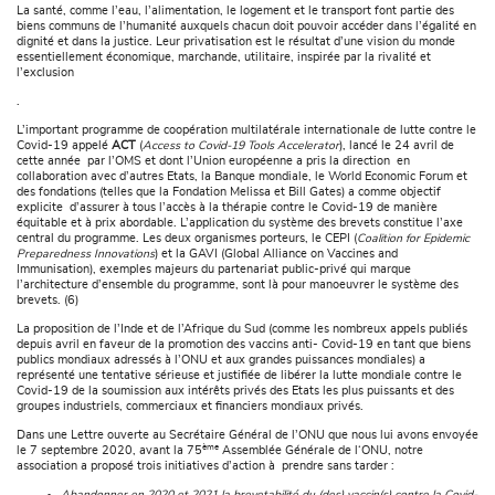
La santé, comme l’eau, l’alimentation, le logement et le transport font partie des
biens communs de l’humanité auxquels chacun doit pouvoir accéder dans l’égalité en
dignité et dans la justice. Leur privatisation est le résultat d’une vision du monde
essentiellement économique, marchande, utilitaire, inspirée par la rivalité et
l’exclusion
.
L’important programme de coopération multilatérale internationale de lutte contre le
Covid-19 appelé
ACT
(
Access to Covid-19 Tools Accelerator
), lancé le 24 avril de
cette année par l’OMS et dont l’Union européenne a pris la direction en
collaboration avec d’autres Etats, la Banque mondiale, le World Economic Forum et
des fondations (telles que la Fondation Melissa et Bill Gates) a comme objectif
explicite d’assurer à tous l’accès à la thérapie contre le Covid-19 de manière
équitable et à prix abordable. L’application du système des brevets constitue l’axe
central du programme. Les deux organismes porteurs, le CEPI (
Coalition for Epidemic
Preparedness Innovations
) et la GAVI (Global Alliance on Vaccines and
Immunisation), exemples majeurs du partenariat public-privé qui marque
l’architecture d’ensemble du programme, sont là pour manoeuvrer le système des
brevets. (6)
La proposition de l’Inde et de l’Afrique du Sud (comme les nombreux appels publiés
depuis avril en faveur de la promotion des vaccins anti- Covid-19 en tant que biens
publics mondiaux adressés à l’ONU et aux grandes puissances mondiales) a
représenté une tentative sérieuse et justifiée de libérer la lutte mondiale contre le
Covid-19 de la soumission aux intérêts privés des Etats les plus puissants et des
groupes industriels, commerciaux et financiers mondiaux privés.
Dans une Lettre ouverte au Secrétaire Général de l’ONU que nous lui avons envoyée
ème
le 7 septembre 2020, avant la 75
Assemblée Générale de l‘ONU, notre
association a proposé trois initiatives d’action à prendre sans tarder :