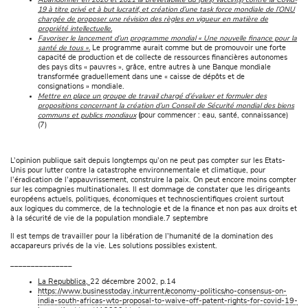
Abandonner en 2020 et 2021 la brevetabilité du (des) vaccin(s) contre la Covid-
19 à titre privé et à but lucratif, et création d’une task force mondiale de l’ONU
chargée de proposer une révision des règles en vigueur en matière de
propriété intellectuelle.
Favoriser le lancement d’un programme mondial « Une nouvelle finance pour la
santé de tous ».
Le programme aurait comme but de promouvoir une forte
capacité de production et de collecte de ressources financières autonomes
des pays dits « pauvres », grâce, entre autres à une Banque mondiale
transformée graduellement dans une « caisse de dépôts et de
consignations » mondiale.
Mettre en place un groupe de travail chargé d’évaluer et formuler des
propositions concernant la création d’un Conseil de Sécurité mondial des biens
communs et publics mondiaux
(
pour commencer : eau, santé, connaissance)
(7)
L’opinion publique sait depuis longtemps qu’on ne peut pas compter sur les Etats-
Unis pour lutter contre la catastrophe environnementale et climatique, pour
l’éradication de l’appauvrissement, construire la paix. On peut encore moins compter
sur les compagnies multinationales. Il est dommage de constater que les dirigeants
européens actuels, politiques, économiques et technoscientifiques croient surtout
aux logiques du commerce, de la technologie et de la finance et non pas aux droits et
à la sécurité de vie de la population mondiale.7 septembre
Il est temps de travailler pour la libération de l’humanité de la domination des
accapareurs privés de la vie. Les solutions possibles existent.
­­­_______________
La Repubblica,
22 décembre 2002, p.14
https://www.businesstoday.in/current/economy-politics/no-consensus-on-
india-south-africas-wto-proposal-to-waive-off-patent-rights-for-covid-19-