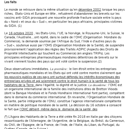
Les faits
Le monde se retrouve dans la même situation qu’en
décembre 2002
lorsque les pays
riches, Etats-Unis et Europe en tête , refusèrent d’abandonner les brevets sur les
vaccins anti-SIDA provoquant une nouvelle profonde fracture sociale entre ls pays
du « Nord » et ceux du « Sud », en particulier les pays africains, principales victimes
du SIDA. (1)
Le
16 octobre 2020
, les Etats-Unis, l’UE, la Norvège, le Royaume-Uni, la Suisse, le
Canada, l’Australie….ont rejeté, dans le cadre de l’OMC (Organisation Mondiale du
Commerce), la demande soumise par l’Afrique du Sud, l’Inde e d’autres pays du
« Sud », soutenue aussi par l’OMS (Organisation Mondiale de la Santé), de suspendre
provisoirement l’application des règles des Traités ADPIC (Aspects des Droits de
Propriété Intellectuelle qui touchent au Commerce) (en anglais TRIPs). Les
principales entreprises pharmaceutiques mondiales détentrices de brevets sur le
vivant viennent toutes des pays qui ont voté contre la suspension.(2)
Deux observations immédiates.
La première
: le lien étroit entre les entreprises
pharmaceutiques mondiales et les Etats qui ont voté contre montre clairement que
les pouvoirs publics de ces pays ont surtout défendu les intérêts économiques des
entreprises privées et agi sciemment contre le droit humain à la santé de tous les
habitatns de la Terre,
dans l’égalité, la dignité et la justice
. La deuxième
: l’OMC est
un organisme international de la famille des institutions dites de Bretton Woods
(dont la Banque Mondiale et le Fonds Monétaire International font partie), compétent
dans le domaine du commerce international. En revanche, l’Organisation Mondiale de
la Sante, partie intégrante de l’ONU, constitue l’agence internationale compétente
en matière de politique mondiale de la santé. La décision du 16 octobre a consacré
le fait que
l’OMC détient, même dans le domaine de la santé, des
(*) L’Agora des Habitants de la Terre a été créée fin 2018 en Italie par des citoyens
ressortissants de l’Allemagne, de l’Argentine, de la Belgique, du Brésil, du Cameroun,
du Chili, de l‘Espagne, de la France, de l’Inde, de l’Italie, du Liban, du Portugal, du