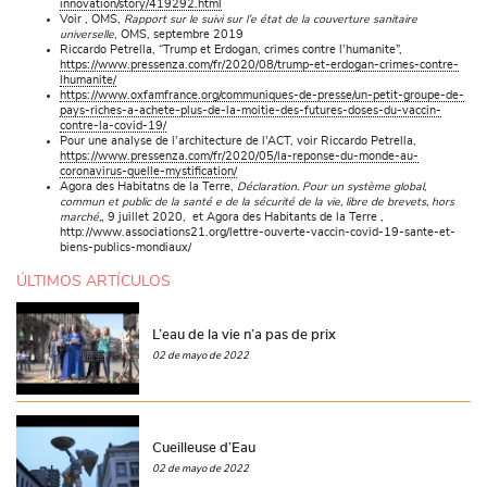
innovation/story/419292.html
Voir , OMS,
Rapport sur le suivi sur l’e état de la couverture sanitaire
universelle
, OMS, septembre 2019
Riccardo Petrella, “Trump et Erdogan, crimes contre l’humanite”,
https://www.pressenza.com/fr/2020/08/trump-et-erdogan-crimes-contre-
lhumanite/
https://www.oxfamfrance.org/communiques-de-presse/un-petit-groupe-de-
pays-riches-a-achete-plus-de-la-moitie-des-futures-doses-du-vaccin-
contre-la-covid-19/
Pour une analyse de l’architecture de l’ACT, voir Riccardo Petrella,
https://www.pressenza.com/fr/2020/05/la-reponse-du-monde-au-
coronavirus-quelle-mystification/
Agora des Habitatns de la Terre,
Déclaration. Pour un système global,
commun et public de la santé e de la sécurité de la vie, libre de brevets, hors
marché,
, 9 juillet 2020, et Agora des Habitants de la Terre ,
http://www.associations21.org/lettre-ouverte-vaccin-covid-19-sante-et-
biens-publics-mondiaux/
ÚLTIMOS ARTÍCULOS
L’eau de la vie n’a pas de prix
02 de mayo de 2022
Cueilleuse d’Eau
02 de mayo de 2022