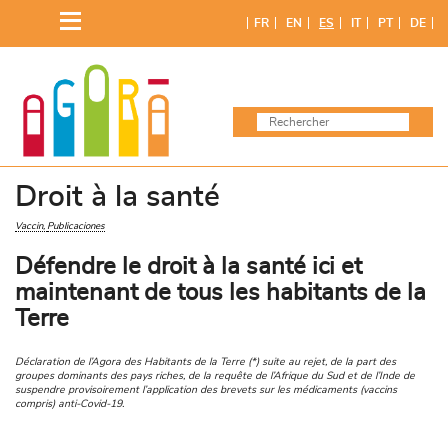
Saltar
FR
EN
ES
IT
PT
DE
al
contenido
Droit à la santé
Vaccin
Publicaciones
Défendre le droit à la santé ici et
maintenant de tous les habitants de la
Terre
Déclaration de l’Agora des Habitants de la Terre (*) suite au rejet, de la part des
groupes dominants des pays riches, de la requête de l’Afrique du Sud et de l’Inde de
suspendre provisoirement l’application des brevets sur les médicaments (vaccins
compris) anti-Covid-19.