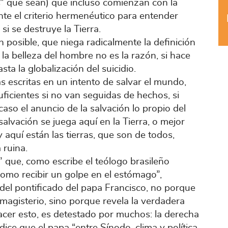
as” que sean) que incluso comienzan con la
te el criterio hermenéutico para entender
si se destruye la Tierra.
 posible, que niega radicalmente la definición
la belleza del hombre no es la razón, si hace
sta la globalización del suicidio.
as escritas en un intento de salvar el mundo,
uficientes si no van seguidas de hechos, si
aso el anuncio de la salvación lo propio del
salvación se juega aquí en la Tierra, o mejor
y aquí están las tierras, que son de todos,
 ruina.
” que, como escribe el teólogo brasileño
 como recibir un golpe en el estómago”,
del pontificado del papa Francisco, no porque
agisterio, sino porque revela la verdadera
hacer esto, es detestado por muchos: la derecha
ice que el papa “entre Sínodo, clima y política