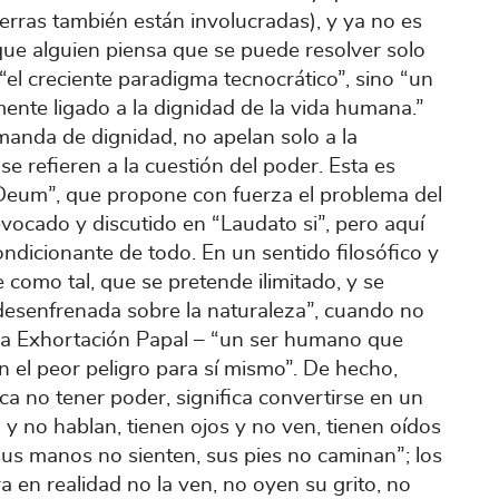
erras también están involucradas), y ya no es
ue alguien piensa que se puede resolver solo
“el creciente paradigma tecnocrático”, sino “un
ente ligado a la dignidad de la vida humana.”
emanda de dignidad, no apelan solo a la
e refieren a la cuestión del poder. Esta es
Deum”, que propone con fuerza el problema del
vocado y discutido en “Laudato si”, pero aquí
ondicionante de todo. En un sentido filosófico y
 como tal, que se pretende ilimitado, y se
esenfrenada sobre la naturaleza”, cuando no
e la Exhortación Papal – “un ser humano que
en el peor peligro para sí mismo”. De hecho,
ca no tener poder, significa convertirse en un
ca y no hablan, tienen ojos y no ven, tienen oídos
sus manos no sienten, sus pies no caminan”; los
 en realidad no la ven, no oyen su grito, no