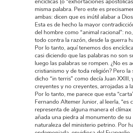
encíclicas (o “exhortaciones apostólic
misma palabra. Pero este es precisamen
ambas: dicen que es inútil alabar a Dios 
Esta es de hecho la mayor contradicción
del hombre como “animal racional”: no, 
todo contra la razón, desde la guerra ha
Por lo tanto, aquí tenemos dos encíclic
casi diciendo que las palabras no son s
luego las palabras se rompen. ¿No es ac
cristianismo y de toda religión? Pero la 
dicho “in terris” como decía Juan XXIII, 
creyentes y no creyentes, arrojadas a la
Por lo tanto, me parece que esta “carta
Fernando Altemer Junior, al leerla, “es
representa de alguna manera el clímax 
añada una piedra al monumento de su m
naturaleza del ministerio petrino. Por 
endemoniada, envidiosa del Evangelio, d