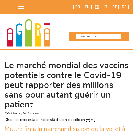
Saltar
FR
EN
ES
IT
PT
DE
al
contenido
Le marché mondial des vaccins
potentiels contre le Covid-19
peut rapporter des millions
sans pour autant guérir un
patient
Salud
Vaccin
Publicaciones
Disculpa, pero esta entrada está disponible sólo en
FR
y
IT
.
Mettre fin à la marchandisation de la vie et à