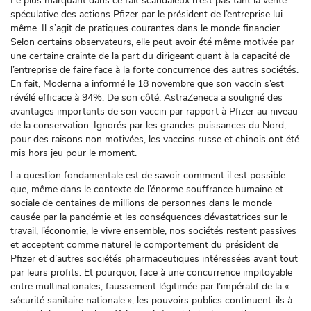
Le plus marquant dans ce fait scandaleux n’est pas tant la vente
spéculative des actions Pfizer par le président de l’entreprise lui-
même. Il s’agit de pratiques courantes dans le monde financier.
Selon certains observateurs, elle peut avoir été même motivée par
une certaine crainte de la part du dirigeant quant à la capacité de
l’entreprise de faire face à la forte concurrence des autres sociétés.
En fait, Moderna a informé le 18 novembre que son vaccin s’est
révélé efficace à 94%. De son côté, AstraZeneca a souligné des
avantages importants de son vaccin par rapport à Pfizer au niveau
de la conservation. Ignorés par les grandes puissances du Nord,
pour des raisons non motivées, les vaccins russe et chinois ont été
mis hors jeu pour le moment.
La question fondamentale est de savoir comment il est possible
que, même dans le contexte de l’énorme souffrance humaine et
sociale de centaines de millions de personnes dans le monde
causée par la pandémie et les conséquences dévastatrices sur le
travail, l’économie, le vivre ensemble, nos sociétés restent passives
et acceptent comme naturel le comportement du président de
Pfizer et d’autres sociétés pharmaceutiques intéressées avant tout
par leurs profits. Et pourquoi, face à une concurrence impitoyable
entre multinationales, faussement légitimée par l’impératif de la «
sécurité sanitaire nationale », les pouvoirs publics continuent-ils à