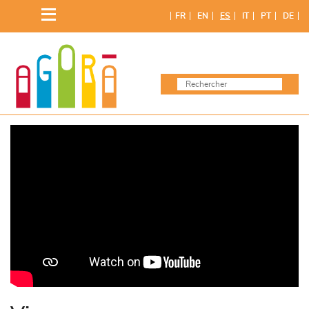
Saltar
FR
EN
ES
IT
PT
DE
al
contenido