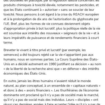
des bouteilles en plastique, par la régulation laxiste concernant les
produits chimiques à toxicité élevée, notamment les pesticides, et
que les Etats continuent à « autoriser » sans se soucier de leur
toxicité. Nous pensons à cet égard à la crise du REACH européen
et à la prolongation de dix ans de l’autorisation du glyphosate par
l’UE. Bref, plus les formes de vie connues deviennent objets
d’appropriation privée à but lucratif, plus la politique réelle de la vie
est soumise aux intérêts des nouveaux « seigneurs de la vie » et à
leurs impératifs de puissance et de rendements financiers à court
terme.
Breveter le vivant à titre privé et lucratif (par exemple, les
semences) a été toujours rejeté car la vie n’appartient pas aux
humains, nous en sommes parties. La Cours Suprême des États-
Unis en a décidé autrement en 1980 justifiant sa décision « au nom
» de la liberté de la recherche ainsi que « en défense » des intérêts
économiques des États-Unis.
En outre, jamais les êtres humains n’avaient réduit le monde
naturel, au plan conceptuel, à un ensemble de « capitaux naturels »
et donc à des « avoirs financiers ». Les thuriféraires de l’économie
dominante ont proclamé qu’il n’y a pas de société mais le marché,
qu’il n’y a pas de social mais des individus. Leurs « disciples » ont
réussi ces dernières années à faire accepter l’idée qu’il n’y a pas de