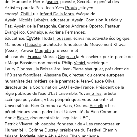
de l’Humanité. Pierre J
asmin,
pianiste, Secrétaire général des
Artistes pour la Paix. Jean-Yves
Proulx,
citoyen
engagé.
Chili.
L
uis
Infanti De la Mora
, évêque de
Aysén. Nicolás
Labajos,
éducateur, Aysén.
Comisión Justicia y
Paz
, Aysén de la Patagonia. Carlos
Andrade Oporto,
Pasteur
Evangélico, Coyhaique. Adriana
Fernandez
,
éducatrice.
Egypte
.
Hoda
Houssein,
écrivaine, activiste écologique.
Mamdouh
Habashi,
architecte, fondateur du Mouvement KIfaya
(Assez). Anwar
Moghith,
professeur et
philosophe.
France.
Melissa
Gingreau
la Boisselière, porte-parole de
« Mega-Bassines non merci ». Philip
Veniel,
sociologue.
Laury
Gingreau
, la Boisselière. Jean-Pierre
Wauquier,
président de
H²0 sans frontières. Alassane
Ba
, directeur du centre européen
humaniste des métiers de la pharmacie. Jean-Claude
Oliva
,
directeur de la Coordination EAU Île-de-France, Président de la
régie publique de l’eau d’Est Ensemble. Yovan
Gilles
, artiste
scénique polyvalent, « Les périphériques vous parlent » et
Université du Bien Commun à Paris, Cristina
Bertelli,
« Les
périphériques vous parlent » et Université du Bien Commun.
Annie
Flexer,
documentaliste, linguiste, UBC.,
Patrick
Viveret,
philosophe, fondateur de « Les rencontres en
Humanité ». Corinne Ducrey, présidente du Festival Chemin
faisant.
Jordanie
.
Mme Abla Abou
Elbeh,
ancienne