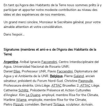
En tant qu’Agora des Habitants de la Terre nous sommes prêts à y
participer et apporter notre modeste contribution au niveau des
idées et des expériences de nos membres.
Un grand merci sincère, Monsieur le Secrétaire général, pour votre
aimable attention et votre considération.
Dans l’espoir…
Signatures (membres et ami-e-s de l’Agora des Habitants de la
Terre)
Argentine
.
Aníbal Ignacio
Faccendini,
Centro Interdisciplinaire del
Agua, Universidad Nacional de Rosario UNR;
Daniel
Elías
, Professeur UNR, Flavio
Faccendini,
Diplomatura del
Agua y el Ambiente de la UNR.
Belgique
.
Pierre
Galand,
ancien
sénateur, président du Forum Nord-Sud. Christine
Pagnoulle
,
Professeure émérite, Univ.Liège.
ATTAC
Bruxelles 2.
ATTAC
Liège.
Catherine
Schlitz,
Présidente Présence et Action Culturelles
d’Angleur. Kim
Le Quang,
employé, membre Rise for the Climate,
Marlène
Wiame,
employée, membre Rise for the Climate,
Pietro
Pizzuti,
comédien. Bernard
Tirtiaux
, sculpteur, écrivain.