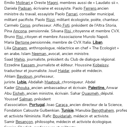
Emilio
Molinari
e Oreste
Magni,
membres aussi de « Laudato sii ».
Daniela
Padoan,
écrivaine et essayiste. Paolo
Ferrero
,ancien
ministre du travail, essayiste Paolo
Ferrari,
conseiller municipal,
militant pacifiste. Paolo
Rizzi,
militant écologiste, poète, chanteur.
Carmelo
Corso
, professeur. Alfio
Foti,
président de l’Altra Storia,
Pina
Ancona,
pensionnée. Silvana
Risi,
citoyenne et membre CVX.
Bruno
Risi,
citoyen et membre Associazione Murolo Napoli.
Maria
Bertone
pensionnée, membre de CVX Italia.
Liban
.
Lilia
Ghanem,
anthropologue, rédactrice en chef « The Ecologist »
en arabe
.
Islam
Neeman,
avocat, ancien ministre.
Saad
Mehio,
journaliste, président du Club de dialogue régional.
Ezzedine
Kassem,
journaliste et éditeur. Houssine
Kobeissy
,
traducteur et journaliste. Joud
Haidar,
poète et médecin.
Ahlam
Baydoun,
professeur,
juriste.
Lybie.
Abdallah
Maatouk,
chroniqueur. Abdel
Kader
Ghouka,
ancien ambassadeur et écrivain.
Palestine.
Anwar
Abu
Eisheh,
ancien ministre, écrivain. Sahar
Quasmeh,
député.
Youssef
Salman
, président
d’association.
Portugal
.
Joao
Caraça,
ancien directeur de la Science,
Fondation Calouste Gulbenkian.
Tunisie
.
Manubia
Bengthahem,
profes
et activiste féministe. Rafic
Boujdariah,
médecin et activiste.
Samir
Besançon
, philosophe, médecin et activiste écologique.