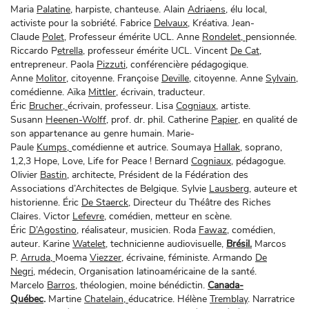
Maria
Palatine,
harpiste, chanteuse. Alain
Adriaens,
élu local,
activiste pour la sobriété. Fabrice
Delvaux,
Kréativa. Jean-
Claude
Polet,
Professeur émérite UCL. Anne
Rondelet,
pensionnée.
Riccardo P
etrella,
professeur émérite UCL. Vincent
De Cat
,
entrepreneur. Paola
Pizzuti
, conférencière pédagogique.
Anne
Molitor,
citoyenne. Françoise
Deville,
citoyenne. Anne
Sylvain
,
comédienne. Aïka
Mittler,
écrivain, traducteur.
Éric
Brucher,
écrivain, professeur. Lisa
Cogniaux,
artiste.
Susann
Heenen-Wolff,
prof. dr. phil. Catherine
Papier,
en qualité de
son appartenance au genre humain. Marie-
Paule
Kumps,
comédienne et autrice. Soumaya
Hallak,
soprano,
1,2,3 Hope, Love, Life for Peace ! Bernard
Cogniaux
, pédagogue.
Olivier
Bastin
, architecte, Président de la Fédération des
Associations d’Architectes de Belgique. Sylvie
Lausberg,
auteure et
historienne. Éric
De Staerck,
Directeur du Théâtre des Riches
Claires. Victor
Lefevre,
comédien, metteur en scène.
Éric
D’Agostino
, réalisateur, musicien. Roda
Fawaz
, comédien,
auteur. Karine
Watelet,
technicienne audiovisuelle,
Brésil.
Marcos
P.
Arruda,
Moema
Viezzer,
écrivaine, féministe. Armando
De
Negri,
médecin, Organisation latinoaméricaine de la santé.
Marcelo
Barros
, théologien, moine bénédictin.
Canada-
Québec
.
Martine
Chatelain,
éducatrice. Hélène
Tremblay
. Narratrice