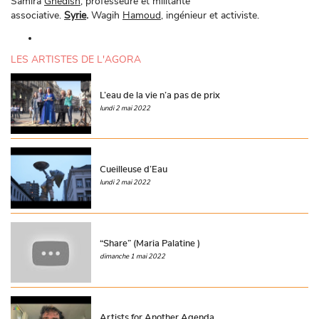
Samira
Ghedish,
professeure et militante
associative.
Syrie
.
Wagih
Hamoud
, ingénieur et activiste.
LES ARTISTES DE L'AGORA
L’eau de la vie n’a pas de prix
lundi 2 mai 2022
Cueilleuse d’Eau
lundi 2 mai 2022
“Share” (Maria Palatine )
dimanche 1 mai 2022
Artists for Another Agenda