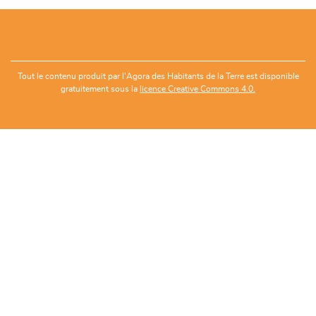
Tout le contenu produit par l'Agora des Habitants de la Terre est disponible
gratuitement sous la
licence Creative Commons 4.0.