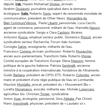
député.
Irak.
Hazem Mohamad
Shoker,
écrivain.
Ibrahim
Doulaymi
, journaliste spécialisé dans le domaine
écologique.
Italie.
Roberto
Savio
, expert de renommée mondiale de
communication, président de Other News.
Monastère du
Bien Commun/Vérone
. Paola
Libanti,
pensionnée. Luca Cecchi,
agent de commerce, pensionné, militant de l’eau. Marinella
Nasoni
,
ancienne syndicaliste. Sergio e Clara
Castioni
, libraires.
Antonino
Russo,
employé secteur public. Domenico
Rizzuti
, ancien
syndicaliste secteur Recherche, Forum italo-tunisien.
Consiglia
Salvio,
enseignante, militante de l’eau.
Francesco
Comina,
écrivain, professeur. Roberto
Musacchio
,
ancien euro-parlementaire, Transform Italia. Roberto
Morea
,
Comité européen de Transform Europe. Elena
Mazzoni,
femme
politique de la gauche italienne. Patrizia
Sentinelli,
ancienne
ministre à la coopération internationale, fondatrice de Altramente.
Guido
Barbera
, président de CIPSI-ETS. Roberto
Colombo,
ancien
maire et président d’une régie publique de l’eau en Lombardie.
Maurizio
Montalto,
avocat, président du « Mouvement Blu ».
Loretta
Moramarco
, avocate, militante eau. Michele
Loporcaro
,
agriculteur bio. Christian
Troger
, syndicaliste.
Anton
Auer,
écologiste, pensionné, Gina
Abbate,
Pax Christi.
Mario
Agostinelli,
physicien, président de « Laudato sii »,