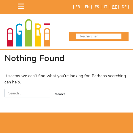
Skip
FR
EN
ES
IT
PT
DE
to
content
Nothing Found
It seems we can’t find what you’re looking for. Perhaps searching
can help.