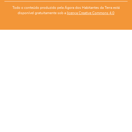
Todo o conteúdo produzido pela Ágora dos Habitantes da Terra está
disponível gratuitamente sob a
licença Creative Commons 4.0