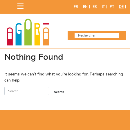
Skip
FR
EN
ES
IT
PT
DE
to
content
Nothing Found
It seems we can’t find what you’re looking for. Perhaps searching
can help.