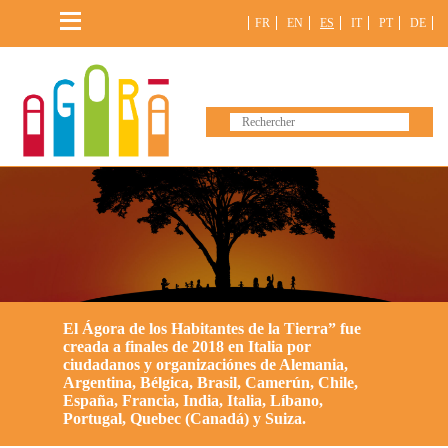
Saltar
FR
EN
ES
IT
PT
DE
al
contenido
El Ágora de los Habitantes de la Tierra” fue
creada a finales de 2018 en Italia por
ciudadanos y organizaciónes de Alemania,
Argentina, Bélgica, Brasil, Camerún, Chile,
España, Francia, India, Italia, Líbano,
Portugal, Quebec (Canadá) y Suiza.