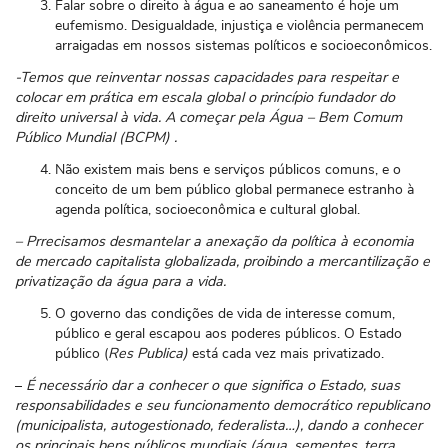
Falar sobre o direito à água e ao saneamento é hoje um
eufemismo. Desigualdade, injustiça e violência permanecem
arraigadas em nossos sistemas políticos e socioeconômicos.
-Temos que reinventar nossas capacidades para respeitar e
colocar em prática em escala global o princípio fundador do
direito universal à vida. A começar pela Água – Bem Comum
Público Mundial (BCPM) .
Não existem mais bens e serviços públicos comuns, e o
conceito de um bem público global permanece estranho à
agenda política, socioeconômica e cultural global.
– Prrecisamos desmantelar a anexação da política à economia
de mercado capitalista globalizada, proibindo a mercantilização e
privatização da água para a vida.
O governo das condições de vida de interesse comum,
público e geral escapou aos poderes públicos. O Estado
público (
Res Publica)
está cada vez mais privatizado.
–
É necessário dar a conhecer o que significa o Estado, suas
responsabilidades e seu funcionamento democrático republicano
(municipalista, autogestionado, federalista…), dando a conhecer
os principais bens públicos mundiais (água, sementes, terra,