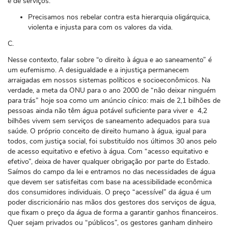
e de serviços.
Precisamos nos rebelar contra esta hierarquia oligárquica,
violenta e injusta para com os valores da vida.
C.
Nesse contexto, falar sobre “o direito à água e ao saneamento” é
um eufemismo. A desigualdade e a injustiça permanecem
arraigadas em nossos sistemas políticos e socioeconômicos. Na
verdade, a meta da ONU para o ano 2000 de “não deixar ninguém
para trás” hoje soa como um anúncio cínico: mais de 2,1 bilhões de
pessoas ainda não têm água potável suficiente para viver e 4,2
bilhões vivem sem serviços de saneamento adequados para sua
saúde. O próprio conceito de direito humano à água, igual para
todos, com justiça social, foi substituído nos últimos 30 anos pelo
de acesso equitativo e efetivo à água. Com “acesso equitativo e
efetivo”, deixa de haver qualquer obrigação por parte do Estado.
Saímos do campo da lei e entramos no das necessidades de água
que devem ser satisfeitas com base na acessibilidade econômica
dos consumidores individuais. O preço “acessível” da água é um
poder discricionário nas mãos dos gestores dos serviços de água,
que fixam o preço da água de forma a garantir ganhos financeiros.
Quer sejam privados ou “públicos”, os gestores ganham dinheiro