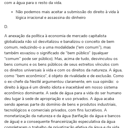
com a água para o resto da vida.
Não podemos mais aceitar a submissão do direito à vida à
lógica irracional e assassina do dinheiro
D.
A anexação da política à economia de mercado capitalista
globalizada não só desvitalizou e banalizou o conceito de bem
comum, reduzindo-o a uma modalidade (“em comum”), mas
também esvaziou o significado de “bem público” (qualquer
“comum” pode ​​ser público). Mas, acima de tudo, desvinculou os
bens comuns e os bens públicos de seus estreitos vínculos com
os direitos universais à vida e com os direitos da natureza. A água,
como “bem econômico”, é objeto de rivalidade e de exclusão. Como
o ex-chefe da Nestlé argumentou claramente, em sua opinião: o
direito à água é um direito idiota e inaceitável em nosso sistema
econômico dominante. A sede de água para a vida do ser humano
deu lugar à sede de apropriação e uso privados. A água acaba
sendo apenas parte do domínio de bens e produtos industriais,
tecnológicos e comerciais privados, com fins lucrativos. A
monetarização da natureza e da água (tarifação da água e bancos
de água) e a consequente financeirização especulativa da água
completaram o trabalho de privatização efetiva da água e da vida.