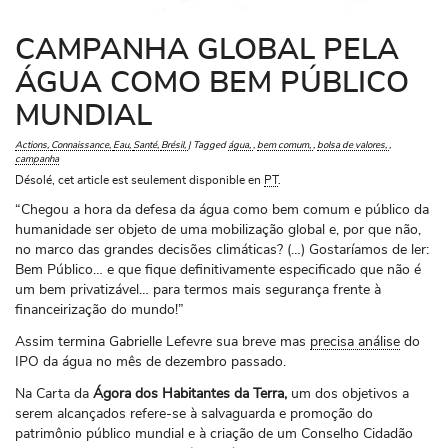
CAMPANHA GLOBAL PELA
ÁGUA COMO BEM PÚBLICO
MUNDIAL
Actions
Connaissance
Eau
Santé
Brésil
|
Tagged
água
,
bem comum
,
bolsa de valores
,
campanha
Désolé, cet article est seulement disponible en
PT
.
“Chegou a hora da defesa da água como bem comum e público da
humanidade ser objeto de uma mobilização global e, por que não,
no marco das grandes decisões climáticas? (…) Gostaríamos de ler:
Bem Público… e que fique definitivamente especificado que não é
um bem privatizável… para termos mais segurança frente à
financeirização do mundo!”
Assim termina Gabrielle Lefevre sua breve mas
precisa análise
do
IPO da água no mês de dezembro passado.
Na Carta da
Ágora dos Habitantes da Terra,
um dos objetivos a
serem alcançados refere-se à salvaguarda e promoção do
patrimônio público mundial e à criação de um Conselho Cidadão