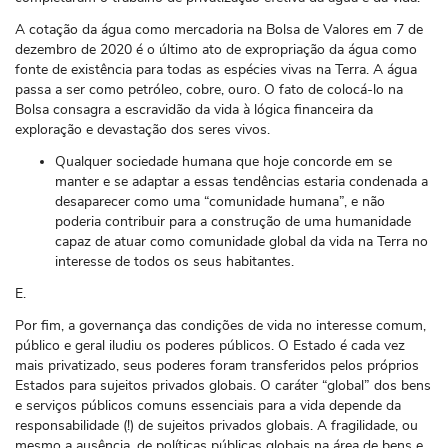
A cotação da água como mercadoria na Bolsa de Valores em 7 de
dezembro de 2020 é o último ato de expropriação da água como
fonte de existência para todas as espécies vivas na Terra. A água
passa a ser como petróleo, cobre, ouro. O fato de colocá-lo na
Bolsa consagra a escravidão da vida à lógica financeira da
exploração e devastação dos seres vivos.
Qualquer sociedade humana que hoje concorde em se
manter e se adaptar a essas tendências estaria condenada a
desaparecer como uma “comunidade humana”, e não
poderia contribuir para a construção de uma humanidade
capaz de atuar como comunidade global da vida na Terra no
interesse de todos os seus habitantes.
E.
Por fim, a governança das condições de vida no interesse comum,
público e geral iludiu os poderes públicos. O Estado é cada vez
mais privatizado, seus poderes foram transferidos pelos próprios
Estados para sujeitos privados globais. O caráter “global” dos bens
e serviços públicos comuns essenciais para a vida depende da
responsabilidade (!) de sujeitos privados globais. A fragilidade, ou
mesmo a ausência, de políticas públicas globais na área de bens e