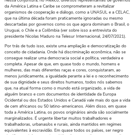
Nessa conjuntura, no México, diversos representantes de governos
da América Latina e Caribe se comprometeram a revitalizar
organismos de cooperação e diálogo, como a UNASUL e a CELAC,
que na última década foram praticamente ignoradas ou mesmo
descartadas por governos como os que agora dominam o Brasil, o
Uruguai, o Chile e a Colômbia (ver sobre isso a entrevista do
presidente Nicolas Maduro na Telesur Internacional, 24/07/2021).
Por trás de tudo isso, existe uma ampliação e democratização do
conceito de cidadania. Onde há discriminação econômica, não se
consegue realizar uma democracia social e política, verdadeira e
completa. Apesar de que, em quase todo o mundo, homens e
mulheres, das mais diferentes raças e cores, conquistaram, ao
menos juridicamente, a igualdade perante a lei e o reconhecimento
de sua dignidade e seus direitos humanos, todos nós sabemos
que, na atual forma como o mundo está organizado, a vida de
alguém branco e com documentos de identidade da Europa
Ocidental ou dos Estados Unidos e Canadá vale mais do que a vida
de cem africanos ou 50 latino-americanos. Além disso, em quase
toda a América Latina, os povos originários ainda são socialmente
marginalizados. É urgente libertar muitos trabalhadores e
trabalhadoras, urbanas/os e rurais, ainda mantidos em regimes
equivalentes à escravidão. Em quase todos os países, ser negro