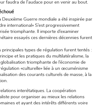
 leur faudra de l’audace pour en venir au bout.
 échoué
 la Deuxième Guerre mondiale a été inspirée par
rdre international» S’est progressivement
isée triomphante. Il importe d’examiner
nétaire essayés ces dernières décennies furent
principales types de régulation furent tentés :
rincipe et les pratiques du multilatéralisme, la
 globalisation triomphante de l’économie de
égulation «culturelle» liée à un œcuménisme
nalisation des courants culturels de masse, à la
ion.
elations interétatiques. La coopération
éaliste pour organiser au mieux les relations
maines et ayant des intérêts différents voire