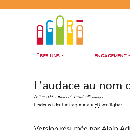
Skip
to
content
ÜBER UNS
ENGAGEMENT
L’audace au nom d
Actions
Désarmement
Veröffentlichungen
Leider ist der Eintrag nur auf
FR
verfügbar.
Version résumée par Alain Ad