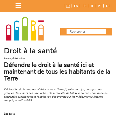
Skip
FR
EN
ES
IT
PT
DE
to
content
Droit à la santé
Vaccin
Publications
Défendre le droit à la santé ici et
maintenant de tous les habitants de la
Terre
Déclaration de l’Agora des Habitants de la Terre (*) suite au rejet, de la part des
groupes dominants des pays riches, de la requête de l’Afrique du Sud et de l’Inde de
suspendre provisoirement l’application des brevets sur les médicaments (vaccins
compris) anti-Covid-19.
Les faits