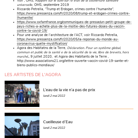
Voir , OMS,
Rapport sur le suivi sur l’e état de la couverture sanitaire
universelle
, OMS, septembre 2019
Riccardo Petrella, “Trump et Erdogan, crimes contre l’humanite”,
https://www.pressenza.com/fr/2020/08/trump-et-erdogan-crimes-contre-
lhumanite/
https://www.oxfamfrance.org/communiques-de-presse/un-petit-groupe-de-
pays-riches-a-achete-plus-de-la-moitie-des-futures-doses-du-vaccin-
contre-la-covid-19/
Pour une analyse de l’architecture de l’ACT, voir Riccardo Petrella,
https://www.pressenza.com/fr/2020/05/la-reponse-du-monde-au-
coronavirus-quelle-mystification/
Agora des Habitatns de la Terre,
Déclaration. Pour un système global,
commun et public de la santé e de la sécurité de la vie, libre de brevets, hors
marché,
, 9 juillet 2020, et Agora des Habitants de la Terre ,
http://www.associations21.org/lettre-ouverte-vaccin-covid-19-sante-et-
biens-publics-mondiaux/
LES ARTISTES DE L'AGORA
L’eau de la vie n’a pas de prix
lundi 2 mai 2022
Cueilleuse d’Eau
lundi 2 mai 2022