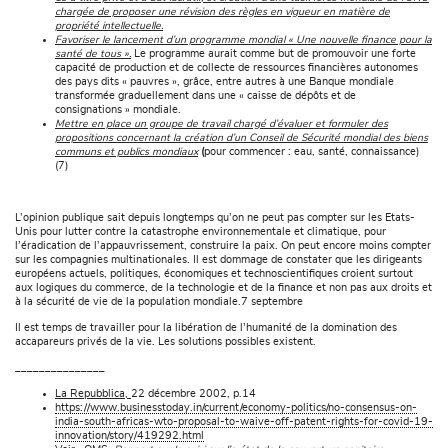
chargée de proposer une révision des règles en vigueur en matière de
propriété intellectuelle.
Favoriser le lancement d’un programme mondial « Une nouvelle finance pour la
santé de tous ».
Le programme aurait comme but de promouvoir une forte
capacité de production et de collecte de ressources financières autonomes
des pays dits « pauvres », grâce, entre autres à une Banque mondiale
transformée graduellement dans une « caisse de dépôts et de
consignations » mondiale.
Mettre en place un groupe de travail chargé d’évaluer et formuler des
propositions concernant la création d’un Conseil de Sécurité mondial des biens
communs et publics mondiaux
(
pour commencer : eau, santé, connaissance)
(7)
L’opinion publique sait depuis longtemps qu’on ne peut pas compter sur les Etats-
Unis pour lutter contre la catastrophe environnementale et climatique, pour
l’éradication de l’appauvrissement, construire la paix. On peut encore moins compter
sur les compagnies multinationales. Il est dommage de constater que les dirigeants
européens actuels, politiques, économiques et technoscientifiques croient surtout
aux logiques du commerce, de la technologie et de la finance et non pas aux droits et
à la sécurité de vie de la population mondiale.7 septembre
Il est temps de travailler pour la libération de l’humanité de la domination des
accapareurs privés de la vie. Les solutions possibles existent.
­­­_______________
La Repubblica,
22 décembre 2002, p.14
https://www.businesstoday.in/current/economy-politics/no-consensus-on-
india-south-africas-wto-proposal-to-waive-off-patent-rights-for-covid-19-
innovation/story/419292.html