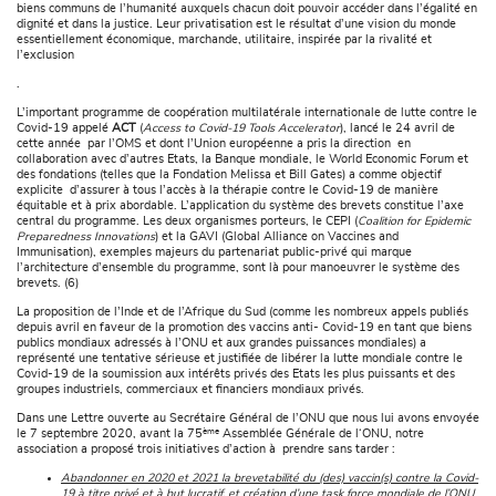
biens communs de l’humanité auxquels chacun doit pouvoir accéder dans l’égalité en
dignité et dans la justice. Leur privatisation est le résultat d’une vision du monde
essentiellement économique, marchande, utilitaire, inspirée par la rivalité et
l’exclusion
.
L’important programme de coopération multilatérale internationale de lutte contre le
Covid-19 appelé
ACT
(
Access to Covid-19 Tools Accelerator
), lancé le 24 avril de
cette année par l’OMS et dont l’Union européenne a pris la direction en
collaboration avec d’autres Etats, la Banque mondiale, le World Economic Forum et
des fondations (telles que la Fondation Melissa et Bill Gates) a comme objectif
explicite d’assurer à tous l’accès à la thérapie contre le Covid-19 de manière
équitable et à prix abordable. L’application du système des brevets constitue l’axe
central du programme. Les deux organismes porteurs, le CEPI (
Coalition for Epidemic
Preparedness Innovations
) et la GAVI (Global Alliance on Vaccines and
Immunisation), exemples majeurs du partenariat public-privé qui marque
l’architecture d’ensemble du programme, sont là pour manoeuvrer le système des
brevets. (6)
La proposition de l’Inde et de l’Afrique du Sud (comme les nombreux appels publiés
depuis avril en faveur de la promotion des vaccins anti- Covid-19 en tant que biens
publics mondiaux adressés à l’ONU et aux grandes puissances mondiales) a
représenté une tentative sérieuse et justifiée de libérer la lutte mondiale contre le
Covid-19 de la soumission aux intérêts privés des Etats les plus puissants et des
groupes industriels, commerciaux et financiers mondiaux privés.
Dans une Lettre ouverte au Secrétaire Général de l’ONU que nous lui avons envoyée
ème
le 7 septembre 2020, avant la 75
Assemblée Générale de l‘ONU, notre
association a proposé trois initiatives d’action à prendre sans tarder :
Abandonner en 2020 et 2021 la brevetabilité du (des) vaccin(s) contre la Covid-
19 à titre privé et à but lucratif, et création d’une task force mondiale de l’ONU