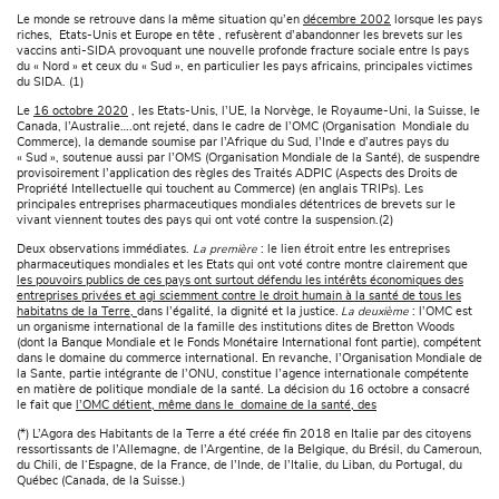
Le monde se retrouve dans la même situation qu’en
décembre 2002
lorsque les pays
riches, Etats-Unis et Europe en tête , refusèrent d’abandonner les brevets sur les
vaccins anti-SIDA provoquant une nouvelle profonde fracture sociale entre ls pays
du « Nord » et ceux du « Sud », en particulier les pays africains, principales victimes
du SIDA. (1)
Le
16 octobre 2020
, les Etats-Unis, l’UE, la Norvège, le Royaume-Uni, la Suisse, le
Canada, l’Australie….ont rejeté, dans le cadre de l’OMC (Organisation Mondiale du
Commerce), la demande soumise par l’Afrique du Sud, l’Inde e d’autres pays du
« Sud », soutenue aussi par l’OMS (Organisation Mondiale de la Santé), de suspendre
provisoirement l’application des règles des Traités ADPIC (Aspects des Droits de
Propriété Intellectuelle qui touchent au Commerce) (en anglais TRIPs). Les
principales entreprises pharmaceutiques mondiales détentrices de brevets sur le
vivant viennent toutes des pays qui ont voté contre la suspension.(2)
Deux observations immédiates.
La première
: le lien étroit entre les entreprises
pharmaceutiques mondiales et les Etats qui ont voté contre montre clairement que
les pouvoirs publics de ces pays ont surtout défendu les intérêts économiques des
entreprises privées et agi sciemment contre le droit humain à la santé de tous les
habitatns de la Terre,
dans l’égalité, la dignité et la justice
. La deuxième
: l’OMC est
un organisme international de la famille des institutions dites de Bretton Woods
(dont la Banque Mondiale et le Fonds Monétaire International font partie), compétent
dans le domaine du commerce international. En revanche, l’Organisation Mondiale de
la Sante, partie intégrante de l’ONU, constitue l’agence internationale compétente
en matière de politique mondiale de la santé. La décision du 16 octobre a consacré
le fait que
l’OMC détient, même dans le domaine de la santé, des
(*) L’Agora des Habitants de la Terre a été créée fin 2018 en Italie par des citoyens
ressortissants de l’Allemagne, de l’Argentine, de la Belgique, du Brésil, du Cameroun,
du Chili, de l‘Espagne, de la France, de l’Inde, de l’Italie, du Liban, du Portugal, du
Québec (Canada, de la Suisse.)