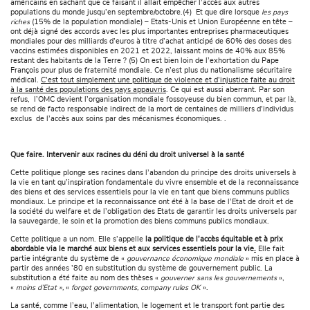
américains en sachant que ce faisant il allait empêcher l’accès aux autres
populations du monde jusqu’en septembre/octobre.(4) Et que dire lorsque
les pays
riches
(15% de la population mondiale) – Etats-Unis et Union Européenne en tête –
ont déjà signé des accords avec les plus importantes entreprises pharmaceutiques
mondiales pour des milliards d’euros à titre d’achat anticipé de 60% des doses des
vaccins estimées disponibles en 2021 et 2022, laissant moins de 40% aux 85%
restant des habitants de la Terre ? (5) On est bien loin de l’exhortation du Pape
François pour plus de fraternité mondiale. Ce n’est plus du nationalisme sécuritaire
médical.
C’est tout simplement une politique de violence et d’injustice faite au droit
à la santé des populations des pays appauvris
. Ce qui est aussi aberrant. Par son
refus, l’OMC devient l’organisation mondiale fossoyeuse du bien commun, et par là,
se rend de facto responsable indirect de la mort de centaines de milliers d’individus
exclus de l’accès aux soins par des mécanismes économiques. .
Que faire. Intervenir aux racines du déni du droit universel à la santé
Cette politique plonge ses racines dans l’abandon du principe des droits universels à
la vie en tant qu’inspiration fondamentale du vivre ensemble et de la reconnaissance
des biens et des services essentiels pour la vie en tant que biens communs publics
mondiaux. Le principe et la reconnaissance ont été à la base de l’Etat de droit et de
la société du welfare et de l’obligation des Etats de garantir les droits universels par
la sauvegarde, le soin et la promotion des biens communs publics mondiaux.
Cette politique a un nom. Elle s’appelle
la politique de l’accès équitable et à prix
abordable
via le marché aux biens et aux services essentiels pour la vie
.
Elle fait
partie intégrante du système de «
gouvernance économique mondiale
» mis en place à
partir des années ’80 en substitution du système de gouvernement public. La
substitution a été faite au nom des thèses «
gouverner sans les gouvernements
»,
«
moins d’Etat »,
«
forget governments, company rules OK
».
La santé, comme l’eau, l’alimentation, le logement et le transport font partie des