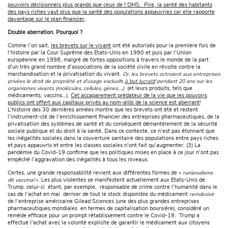
pouvoirs décisionnels plus grands que ceux de l’OMS. Pire, la santé des habitants
des pays riches vaut plus que la santé des populations appauvries car elle rapporte
davantage sur le plan financier
.
Double aberration. Pourquoi ?
Comme l’on sait,
les brevets sur le vivant
ont été autorisés pour la première fois de
l’histoire par la Cour Suprême des Etats-Unis en 1990 et puis par l’Union
européenne en 1998, malgré de fortes oppositions à travers le monde de la part
d’un très grand nombre d’associations de la société civile en révolte contre la
marchandisation et la privatisation du vivant.
Or, les brevets octroient aux entreprises
privées le droit de propriété et d’usage exclusifs
à but lucratif
pendant 20 ans sur les
organismes vivants (molécules, cellules, gènes….)
(et leurs produits, tels que
médicaments, vaccins…).
Cet accaparement prédateur de la vie que les pouvoirs
publics ont offert aux capitaux privés au nom-alibi de la science est aberrant
!
L’histoire des 30 dernières années montre que les brevets ont été et restent
l’instrument-clé de l’enrichissement financier des entreprises pharmaceutiques, de la
privatisation des systèmes de santé et du conséquent démantèlement de la sécurité
sociale publique et du droit à la santé. Dans ce contexte, ce n’est pas étonnant que
les inégalités sociales dans la couverture sanitaire des populations entre pays riches
et pays appauvris et entre les classes sociales n’ont fait qu’augmenter. (3) La
pandémie du Covid-19 confirme que les politiques mises en place à ce jour n’ont pas
empêché l’aggravation des inégalités à tous les niveaux.
Certes, une grande responsabilité revient aux différentes formes de «
nationalisme
dit vaccinal
». Les plus violentes se manifestent actuellement aux Etats-Unis de
Trump, celui-ci étant, par exemple, responsable de crime contre l’humanité dans le
cas de l’achat en mai dernier de tout le stock disponible du médicament
remdesivir
de l’entreprise américaine Gilead Sciences (une des plus grandes entreprises
pharmaceutiques mondiales en termes de capitalisation boursière), considéré un
remède efficace pour un prompt rétablissement contre le Covid-19. Trump a
effectué l’achat avec la volonté explicite de garantir le médicament aux citoyens