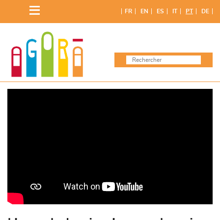
Skip
FR
EN
ES
IT
PT
DE
to
content