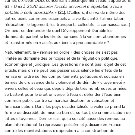
sur les dix-sept ODD, concernant spécifiquement l’eau, stipule au &
61 «
D’ici à 2030 assurer l’accès universel e équitable à l’eau
potable à coût abordable
. »
(21).
D’ailleurs, il en va de même des
autres biens communs essentiels à la vie (la santé, l’alimentation,
l’éducation, le logement, les transports collectifs, la connaissance…)
On peut se demander de quel Développement Durable les
dominants parlent si les droits humains à la vie sont abandonnés
et transformés en « accès aux biens à prix abordable » ?
Naturellement, la « remise en ordre » des choses ne s’est pas
limitée au domaine des principes et de la régulation politique,
économique et juridique. Ces questions ne sont pas l’objet de cet
article, mais on ne peut pas passer sous silence les effets de la
remise en ordre sur les comportements politiques et sociaux en
termes de croissance de la violence et du déni de « citoyenneté »
envers celles et ceux qui, depuis déjà de très nombreuses années,
se battent pour le droit universel à l’eau et défendent l’eau bien
commun public contre sa marchandisation, privatisation et
financiarisation. Dans les pays occidentalisés la violence prend la
forme de discrédit, de mise au ban et, surtout, de criminalisation de
luttes citoyennes. Dernier cas, qui a suscité aussi des remous au
plan international, la répression policière et judiciaire en France
contre les manifestations d’opposition à la construction de