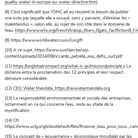
quality-water-in-europe-eu-water-directive.html
(8) C’est significatif que l’OMC ait eu ressenti le besoin de publier
une note par laquelle elle a essayé, sans y parvenir, d’éliminer les «
malentendus », selon elle, au sujet de son rôle dans le domaine de
l’eau.
https://www.wto.org/french/tratop_f/serv_f/gats_factfiction8_f.
(9) https://www.worldwatercouncil.org/fr
(10) A ce sujet, https://www.sosfaim.be/wp-
content/uploads/2014/09/riccardo_petrella_eau_defis_sud.pdf
(11)
https://unglobalcompact.org/what-is-gc/mission/principle.s
La
distance entre la proclamation des 12 principes et leur respect
demeure considérable.
(12)
CEO Water Mandate, https://ceowatermandate.org
(13) La responsabilité environnementale et sociale des entreprises,
notamment en ce qui concerne l’eau, reste au stade de la
mystification.
(14) Cfr.
https://www.uclg.org/sites/default/files/financer_leau_pour_tous._ca
(15) Le concept de « gouvernance » (économique mondiale) par les