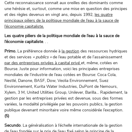
Cette reconnaissance sonnait aux oreilles des dominants comme
une hérésie et, surtout, comme une mise en question des principes
et des règles devenus en vingt ans, depuis 1992,
les quatre
principaux piliers de la politique mondiale de l’eau à la sauce de
l’économie capitaliste.
Les quatre piliers de la politique mondiale de l’eau à la sauce de
l’économie capitaliste
. . .
Primo.
La préférence donnée à
la gestion
des ressources hydriques
et des services
« publics »
de l’eau potable et de l’assainissement
par des entreprises privées à capital privé
et, même, cotées en
Bourse. Juste pour information, voici les principales entreprises
mondiales de l’industrie de l’eau cotées en Bourse: Coca Cola,
Nestlé, Danone, BASF, Dow, Veolia Environnement, Suez
Environnement, Kurita Water Industries, DuPont de Nemours,
Xylem, 3 M, United Utilities Group, Unilever, Barilla… Rapidement, la
gestion par les entreprises privées est devenue, sous des formes
variées, la modalité privilégiée par les pouvoirs publics, la gestion
publique devenant minoritaire voire même considérée l’exception.
(5)
Secundo
. La généralisation à l’échelle internationale de la gestion
de l’eau fondée sur le prix de l’eau fixé selon le principe de
la