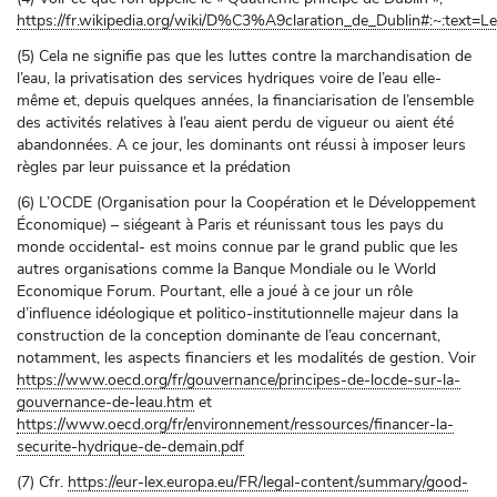
https://fr.wikipedia.org/wiki/D%C3%A9claration_de_Dublin#:~:
(5) Cela ne signifie pas que les luttes contre la marchandisation de
l’eau, la privatisation des services hydriques voire de l’eau elle-
même et, depuis quelques années, la financiarisation de l’ensemble
des activités relatives à l’eau aient perdu de vigueur ou aient été
abandonnées. A ce jour, les dominants ont réussi à imposer leurs
règles par leur puissance et la prédation
(6) L’OCDE (Organisation pour la Coopération et le Développement
Économique) – siégeant à Paris et réunissant tous les pays du
monde occidental- est moins connue par le grand public que les
autres organisations comme la Banque Mondiale ou le World
Economique Forum. Pourtant, elle a joué à ce jour un rôle
d’influence idéologique et politico-institutionnelle majeur dans la
construction de la conception dominante de l’eau concernant,
notamment, les aspects financiers et les modalités de gestion. Voir
https://www.oecd.org/fr/gouvernance/principes-de-locde-sur-la-
gouvernance-de-leau.htm
et
https://www.oecd.org/fr/environnement/ressources/financer-la-
securite-hydrique-de-demain.pdf
(7) Cfr.
https://eur-lex.europa.eu/FR/legal-content/summary/good-