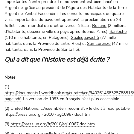
importantes à entreprendre. Le mouvement est bien lancé en
Argentine, grâce au président de l’Agora des Habitants de la Terre-
Argentine, Anibal Faccendini. Les conseils municipaux de quatre
villes importantes du pays ont approuvé la proclamation du 28
Juillet – Jour mondial du droit universel à l’eau :
Rosario
(2 millions
d’habitants, deuxième ville du pays après Buenos Aires),
Bariloche
(110 mille habitants, en Patagonie),
Gualeguayachù
(77 mille
habitants dans la Province de Entre Rios) et
San Lorenzo
(47 mille
habitants, dans la Province de Santa Fé).
Qui a dit que l’histoire est déjà écrite ?
Notes
(1)
https://documents1.worldbank.org/curated/en/940261468325788815/p
page.pdf
La version de 1993 en français n’est plus accessible
(2) United Nations, L’Assemblée « reconnaît » le droit à l’eau potable
https://press.un.org › 2010 › ag10967.doc.htm
(3)
https://press.un.org/fr/2010/ag10967.doc.htm
(4) Voir ce que l’on appelle le « Quatrième principe de Dublin »,