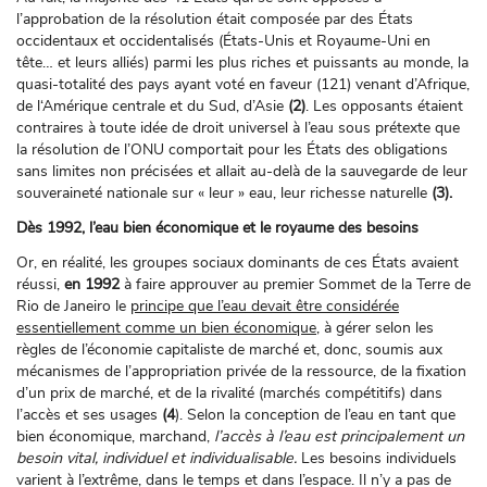
l’approbation de la résolution était composée par des États
occidentaux et occidentalisés (États-Unis et Royaume-Uni en
tête… et leurs alliés) parmi les plus riches et puissants au monde, la
quasi-totalité des pays ayant voté en faveur (121) venant d’Afrique,
de l‘Amérique centrale et du Sud, d’Asie
(2)
. Les opposants étaient
contraires à toute idée de droit universel à l’eau sous prétexte que
la résolution de l’ONU comportait pour les États des obligations
sans limites non précisées et allait au-delà de la sauvegarde de leur
souveraineté nationale sur « leur » eau, leur richesse naturelle
(3).
Dès 1992, l’eau bien économique et le royaume des besoins
Or, en réalité, les groupes sociaux dominants de ces États avaient
réussi,
en 1992
à faire approuver au premier Sommet de la Terre de
Rio de Janeiro le
principe que l’eau devait être considérée
essentiellement comme un bien économique
, à gérer selon les
règles de l’économie capitaliste de marché et, donc, soumis aux
mécanismes de l’appropriation privée de la ressource, de la fixation
d’un prix de marché, et de la rivalité (marchés compétitifs) dans
l’accès et ses usages
(4
). Selon la conception de l’eau en tant que
bien économique, marchand,
l’accès à l’eau est principalement un
besoin vital, individuel et individualisable.
Les besoins individuels
varient à l’extrême, dans le temps et dans l’espace. Il n’y a pas de