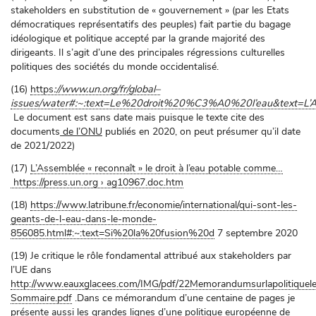
stakeholders en substitution de « gouvernement » (par les Etats
démocratiques représentatifs des peuples) fait partie du bagage
idéologique et politique accepté par la grande majorité des
dirigeants. Il s’agit d’une des principales régressions culturelles
politiques des sociétés du monde occidentalisé.
(16)
https
://www.un.org/fr/global–
issues/water#:~:text=Le%20droit%20%C3%A0%20l’eau&text
Le document est sans date mais puisque le texte cite des
documents
de l’ONU
publiés en 2020, on peut présumer qu’il date
de 2021/2022)
(17)
L’Assemblée « reconnaît » le droit à l’eau potable comme…
https://press.un.org › ag10967.doc.htm
(18)
https://www.latribune.fr/economie/international/qui-sont-les-
geants-de-l-eau-dans-le-monde-
856085.html#:~:text=Si%20la%20fusion%20d
7 septembre 2020
(19) Je critique le rôle fondamental attribué aux stakeholders par
l’UE dans
http://www.eauxglacees.com/IMG/pdf/22Memorandumsurlapolitiquel
Sommaire.pdf
.Dans ce mémorandum d’une centaine de pages je
présente aussi les grandes lignes d’une politique européenne de