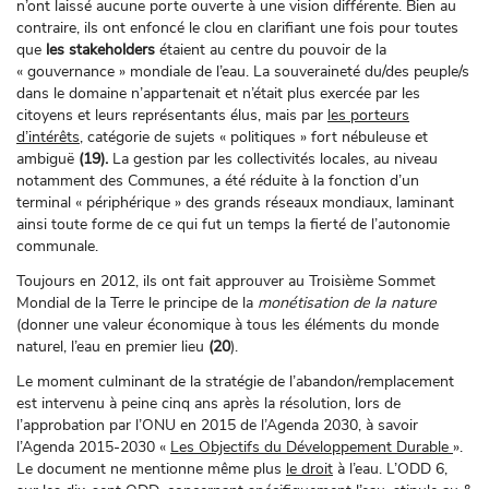
n’ont laissé aucune porte ouverte à une vision différente. Bien au
contraire, ils ont enfoncé le clou en clarifiant une fois pour toutes
que
les stakeholders
étaient au centre du pouvoir de la
« gouvernance » mondiale de l’eau. La souveraineté du/des peuple/s
dans le domaine n’appartenait et n’était plus exercée par les
citoyens et leurs représentants élus, mais par
les porteurs
d’intérêts
, catégorie de sujets « politiques » fort nébuleuse et
ambiguë
(19).
La gestion par les collectivités locales, au niveau
notamment des Communes, a été réduite à la fonction d’un
terminal « périphérique » des grands réseaux mondiaux, laminant
ainsi toute forme de ce qui fut un temps la fierté de l’autonomie
communale.
Toujours en 2012, ils ont fait approuver au Troisième Sommet
Mondial de la Terre le principe de la
monétisation de la nature
(donner une valeur économique à tous les éléments du monde
naturel, l’eau en premier lieu
(20
).
Le moment culminant de la stratégie de l’abandon/remplacement
est intervenu à peine cinq ans après la résolution, lors de
l’approbation par l’ONU en 2015 de l’Agenda 2030, à savoir
l’Agenda 2015-2030 «
Les Objectifs du Développement Durable
».
Le document ne mentionne même plus
le droit
à l’eau. L’ODD 6,