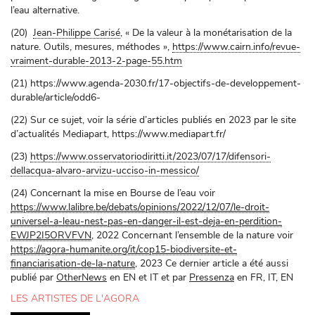
l’eau alternative.
(20)
Jean-Philippe Carisé
, « De la valeur à la monétarisation de la
nature. Outils, mesures, méthodes »,
https://www.cairn.info/revue-
vraiment-durable-2013-2-page-55.htm
(21) https://www.agenda-2030.fr/17-objectifs-de-developpement-
durable/article/odd6-
(22) Sur ce sujet, voir la série d’articles publiés en 2023 par le site
d’actualités Mediapart, https://www.mediapart.fr/
(23)
https://www.osservatoriodiritti.it/2023/07/17/difensori-
dellacqua-alvaro-arvizu-ucciso-in-messico/
(24) Concernant la mise en Bourse de l’eau voir
https://www.lalibre.be/debats/opinions/2022/12/07/le-droit-
universel-a-leau-nest-pas-en-danger-il-est-deja-en-perdition-
EWJP2I5ORVFVN
, 2022 Concernant l’ensemble de la nature voir
https://agora-humanite.org/it/cop15-biodiversite-et-
financiarisation-de-la-nature
, 2023 Ce dernier article a été aussi
publié par
OtherNews
en EN et IT et par
Pressenza
en FR, IT, EN
LES ARTISTES DE L'AGORA