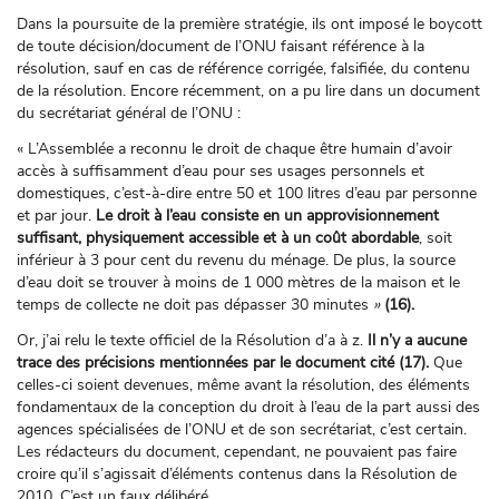
Dans la poursuite de la première stratégie, ils ont imposé le boycott
de toute décision/document de l’ONU faisant référence à la
résolution, sauf en cas de référence corrigée, falsifiée, du contenu
de la résolution. Encore récemment, on a pu lire dans un document
du secrétariat général de l’ONU :
« L’Assemblée a reconnu le droit de chaque être humain d’avoir
accès à suffisamment d’eau pour ses usages personnels et
domestiques, c’est-à-dire entre 50 et 100 litres d’eau par personne
et par jour.
Le droit à l’eau consiste en un approvisionnement
suffisant, physiquement accessible et à un coût abordable
, soit
inférieur à 3 pour cent du revenu du ménage. De plus, la source
d’eau doit se trouver à moins de 1 000 mètres de la maison et le
temps de collecte ne doit pas dépasser 30 minutes
»
(16).
Or, j’ai relu le texte officiel de la Résolution d’a à z.
Il n’y a aucune
trace des précisions mentionnées par le document cité (17).
Que
celles-ci soient devenues, même avant la résolution, des éléments
fondamentaux de la conception du droit à l’eau de la part aussi des
agences spécialisées de l’ONU et de son secrétariat, c’est certain.
Les rédacteurs du document, cependant, ne pouvaient pas faire
croire qu’il s’agissait d’éléments contenus dans la Résolution de
2010. C’est un faux délibéré.