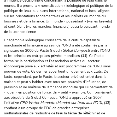
d’influence décisionnelle concernant la politique de l’eau dans le
monde. Il a promu la « normalisation » idéologique et politique de la
politique de l’eau, aux plans international, national et local, alignée
sur les orientations fondamentales et les intérêts du monde du
business et de la finance. Un monde « possédant » (via les brevets)
et contrôlant (via les marchés financiers) aussi le puissant monde
de la technoscience.
L’hégémonie idéologique croissante de la culture capitaliste
marchande et financière au sein de l’ONU a été confirmée par la
signature en 2000 du
Pacte Global
(
Global Compact
) entre l’ONU
et les principales entreprises privées mondiales
(11
). Ce Pacte
formalise la participation et l’association actives du secteur
économique privé aux activités et aux programmes de l’ONU sans
pouvoir de vote. Ce dernier appartient uniquement aux États. De
facto, cependant, par le Pacte, le secteur privé est entré dans la
maison et peut y habiter avec tous ses pouvoirs d’influence, de
pression et de maîtrise de la finance mondiale qui lui permettent de
« jouer » en position de force. Un « petit » exemple. Conformément
aux objectifs du Global Compact, l’ONU a approuvé
en 2007
l’initiative
CEO Water Mandate
(
Mandat sur l’eau aux PDG),
(
12
)
confiant à un groupe de PDG de grandes entreprises
multinationales de l’industrie de l’eau la tâche de réfléchir et de