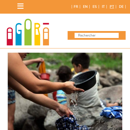
Skip
FR
EN
ES
IT
PT
DE
to
content