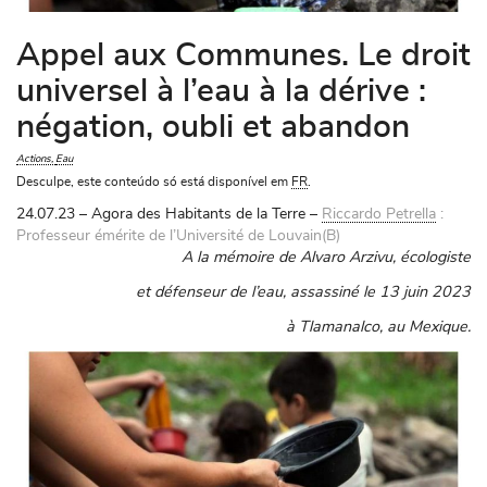
Appel aux Communes. Le droit
universel à l’eau à la dérive :
négation, oubli et abandon
Actions
Eau
Desculpe, este conteúdo só está disponível em
FR
.
24.07.23
– Agora des Habitants de la Terre –
Riccardo Petrella
:
Professeur émérite de l’Université de Louvain(B)
A la mémoire de Alvaro Arzivu, écologiste
et défenseur de l’eau, assassiné le 13 juin 2023
à Tlamanalco, au Mexique.