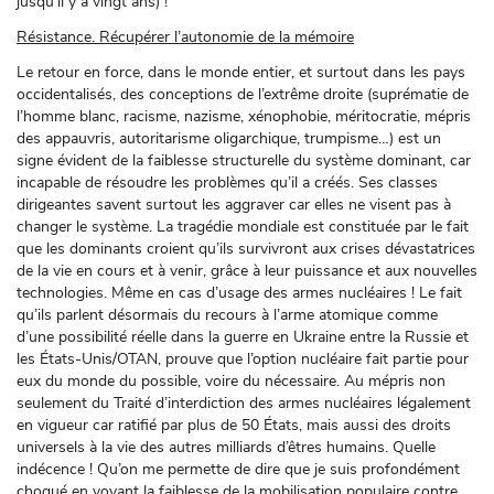
jusqu’il y a vingt ans) !
Résistance. Récupérer l’autonomie de la mémoire
Le retour en force, dans le monde entier, et surtout dans les pays
occidentalisés, des conceptions de l’extrême droite (suprématie de
l’homme blanc, racisme, nazisme, xénophobie, méritocratie, mépris
des appauvris, autoritarisme oligarchique, trumpisme…) est un
signe évident de la faiblesse structurelle du système dominant, car
incapable de résoudre les problèmes qu’il a créés. Ses classes
dirigeantes savent surtout les aggraver car elles ne visent pas à
changer le système. La tragédie mondiale est constituée par le fait
que les dominants croient qu’ils survivront aux crises dévastatrices
de la vie en cours et à venir, grâce à leur puissance et aux nouvelles
technologies. Même en cas d’usage des armes nucléaires ! Le fait
qu’ils parlent désormais du recours à l’arme atomique comme
d’une possibilité réelle dans la guerre en Ukraine entre la Russie et
les États-Unis/OTAN, prouve que l’option nucléaire fait partie pour
eux du monde du possible, voire du nécessaire. Au mépris non
seulement du Traité d’interdiction des armes nucléaires légalement
en vigueur car ratifié par plus de 50 États, mais aussi des droits
universels à la vie des autres milliards d’êtres humains. Quelle
indécence ! Qu’on me permette de dire que je suis profondément
choqué en voyant la faiblesse de la mobilisation populaire contre