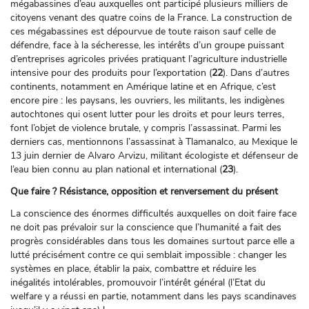
mégabassines d’eau auxquelles ont participé plusieurs milliers de
citoyens venant des quatre coins de la France. La construction de
ces mégabassines est dépourvue de toute raison sauf celle de
défendre, face à la sécheresse, les intérêts d’un groupe puissant
d’entreprises agricoles privées pratiquant l’agriculture industrielle
intensive pour des produits pour l’exportation (
22
). Dans d’autres
continents, notamment en Amérique latine et en Afrique, c’est
encore pire : les paysans, les ouvriers, les militants, les indigènes
autochtones qui osent lutter pour les droits et pour leurs terres,
font l’objet de violence brutale, y compris l’assassinat. Parmi les
derniers cas, mentionnons l’assassinat à Tlamanalco, au Mexique le
13 juin dernier de Alvaro Arvizu, militant écologiste et défenseur de
l’eau bien connu au plan national et international (
23
).
Que faire ?
Résistance, opposition et renversement du présent
La conscience des énormes difficultés auxquelles on doit faire face
ne doit pas prévaloir sur la conscience que l’humanité a fait des
progrès considérables dans tous les domaines surtout parce elle a
lutté précisément contre ce qui semblait impossible : changer les
systèmes en place, établir la paix, combattre et réduire les
inégalités intolérables, promouvoir l’intérêt général (l’Etat du
welfare y a réussi en partie, notamment dans les pays scandinaves