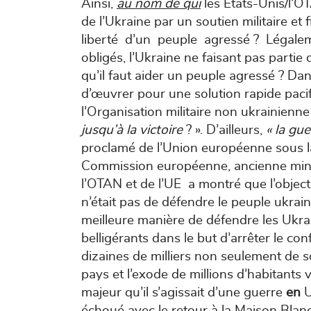
Ainsi,
au nom de qui
les Etats-Unis/l’
de l’Ukraine par un soutien militaire et
liberté d’un peuple agressé ? Légalem
obligés, l’Ukraine ne faisant pas partie
qu’il faut aider un peuple agressé ? Da
d’œuvrer pour une solution rapide pac
l’Organisation militaire non ukrainienn
jusqu’à la victoire
? ». D’ailleurs,
« la gue
proclamé de l’Union européenne sous la
Commission européenne, ancienne minis
l’OTAN et de l’UE a montré que l’objecti
n’était pas de défendre le peuple ukraini
meilleure manière de défendre les Ukrai
belligérants dans le but d’arrêter le confl
dizaines de milliers non seulement de so
pays et l’exode de millions d’habitants v
majeur qu’il s’agissait d’une guerre
en
U
échoué avec le retour à la Maison Bla