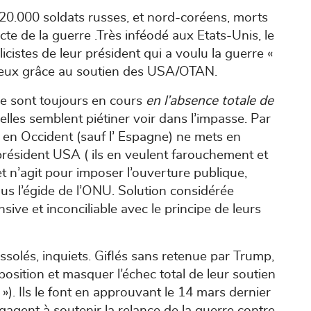
120.000 soldats russes, et nord-coréens, morts
recte de la guerre .Très inféodé aux Etats-Unis, le
icistes de leur président qui a voulu la guerre «
torieux grâce au soutien des USA/OTAN.
ne sont toujours en cours
en l’absence totale de
t elles semblent piétiner voir dans l’impasse. Par
 en Occident (sauf l’ Espagne) ne mets en
président USA ( ils en veulent farouchement et
 n’agit pour imposer l’ouverture publique,
us l’égide de l’ONU. Solution considérée
sive et inconciliable avec le principe de leurs
solés, inquiets. Giflés sans retenue par Trump,
sition et masquer l’échec total de leur soutien
! »). Ils le font en approuvant le 14 mars dernier
engagent à soutenir la relance de la guerre contre