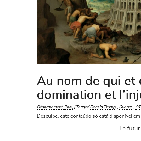
Au nom de qui et d
domination et l’inj
Désarmement
Paix
|
Tagged
Donald Trump
,
Guerre
,
OT
Desculpe, este conteúdo só está disponível e
Le futur