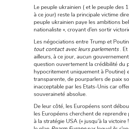
Le peuple ukrainien ( et le peuple des 
à ce jour) reste la principale victime di
peuple ukrainien paye les ambitions bell
nationaliste », croyant d’en sortir vic
Les négociations entre Trump et Pouti
tout contact avec leurs parlements
. E
ailleurs, à ce jour, aucun gouvernement
question ouvertement la crédibilité du 
hypocritement uniquement à Poutine) et
transparente, de pourparlers de paix so
inacceptable par les Etats-Unis car offen
souveraineté absolue.
De leur côté, les Européens sont débous
les Européens cherchent de reprendre po
à la stratégie USA (« jusqu’à la victoire 
le plan
Rearm Europe
par lequel ils s’