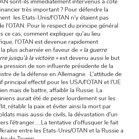
OTAN sont-ils immédiatement intervenus à côté
 financier très important ? Pour défendre la
ent les Etats-Unis/l’OTAN n’y étaient pas
 de l’OTAN. Pour le respect du principe général
ns ce cas, comment expliquer qu’au lieu
ifique, l’OTAN est devenue rapidement
e la plus acharnée en faveur de
« la guerre
rre jusqu’à la victoire »
est devenu aussi le but
 pression de son influente présidente de la
tre de la défense en Allemagne. L’attitude de
f principal effectif pour les USA/l’OTAN et l’UE
en mais de battre, affaiblir la Russie. La
niens aurait été de peser lourdement sur les
it, rétablir la paix et éviter ainsi la mort par
ldats mais aussi de civils, la dévastation d’un
ers l’étranger…..La tentative d’offusquer le fait
kraine entre les Etats-Unis/OTAN et la Russie a
nche de Trump.