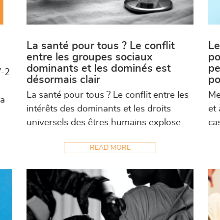
La santé pour tous ? Le conflit
Le
entre les groupes sociaux
po
dominants et les dominés est
pe
V-2
désormais clair
po
La santé pour tous ? Le conflit entre les
Me
la
intérêts des dominants et les droits
et 
universels des êtres humains explose...
cas
READ MORE