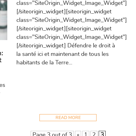
class="SiteOrigin_Widget_Image_Widget"]
[/siteorigin_widget][siteorigin_widget
class="SiteOrigin_Widget_Image_Widget"]
[/siteorigin_widget][siteorigin_widget
class="SiteOrigin_Widget_Image_Widget"]
[/siteorigin_widget] Défendre le droit à
n:
la santé ici et maintenant de tous les
t
habitants de la Terre...
es
r
READ MORE
Page 3 out of 3
«
1
2
3