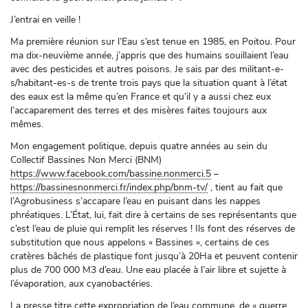
J’entrai en veille !
Ma première réunion sur l’Eau s’est tenue en 1985, en Poitou. Pour
ma dix-neuvième année, j’appris que des humains souillaient l’eau
avec des pesticides et autres poisons. Je sais par des militant-e-
s/habitant-es-s de trente trois pays que la situation quant à l’état
des eaux est la même qu’en France et qu’il y a aussi chez eux
l’accaparement des terres et des misères faites toujours aux
mêmes.
Mon engagement politique, depuis quatre années au sein du
Collectif Bassines Non Merci (BNM)
https://www.facebook.com/bassine.nonmerci.5
–
https://bassinesnonmerci.fr/index.php/bnm-tv/
, tient au fait que
l’Agrobusiness s’accapare l’eau en puisant dans les nappes
phréatiques. L’État, lui, fait dire à certains de ses représentants que
c’est l’eau de pluie qui remplit les réserves ! Ils font des réserves de
substitution que nous appelons « Bassines », certains de ces
cratères bâchés de plastique font jusqu’à 20Ha et peuvent contenir
plus de 700 000 M3 d’eau. Une eau placée à l’air libre et sujette à
l’évaporation, aux cyanobactéries.
La presse titre cette expropriation de l’eau commune, de « guerre