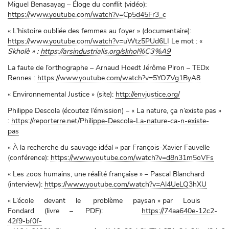
Miguel Benasayag – Éloge du conflit (vidéo):
https://www.youtube.com/watch?v=Cp5d45Fr3_c
« L’histoire oubliée des femmes au foyer » (documentaire):
https://www.youtube.com/watch?v=uWtz5PUd6LI
Le mot : «
Skholè » :
https://arsindustrialis.org/skhol%C3%A9
La faute de l’orthographe – Arnaud Hoedt Jérôme Piron – TEDx
Rennes :
https://www.youtube.com/watch?v=5YO7Vg1ByA8
« Environnemental Justice » (site):
http://envjustice.org/
Philippe Descola (écoutez l’émission) – « La nature, ça n’existe pas »
:
https://reporterre.net/Philippe-Descola-La-nature-ca-n-existe-
pas
« À la recherche du sauvage idéal » par François-Xavier Fauvelle
(conférence):
https://www.youtube.com/watch?v=d8n31m5oVFs
« Les zoos humains, une réalité française » – Pascal Blanchard
(interview):
https://www.youtube.com/watch?v=Al4UeLQ3hXU
« L’école devant le problème paysan » par Louis
Fondard (livre – PDF):
https://74aa640e-12c2-
42f9-bf0f-