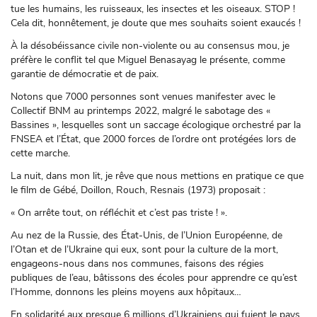
tue les humains, les ruisseaux, les insectes et les oiseaux. STOP !
Cela dit, honnêtement, je doute que mes souhaits soient exaucés !
À la désobéissance civile non-violente ou au consensus mou, je
préfère le conflit tel que Miguel Benasayag le présente, comme
garantie de démocratie et de paix.
Notons que 7000 personnes sont venues manifester avec le
Collectif BNM au printemps 2022, malgré le sabotage des «
Bassines », lesquelles sont un saccage écologique orchestré par la
FNSEA et l’État, que 2000 forces de l’ordre ont protégées lors de
cette marche.
La nuit, dans mon lit, je rêve que nous mettions en pratique ce que
le film de Gébé, Doillon, Rouch, Resnais (1973) proposait :
« On arrête tout, on réfléchit et c’est pas triste ! ».
Au nez de la Russie, des État-Unis, de l’Union Européenne, de
l’Otan et de l’Ukraine qui eux, sont pour la culture de la mort,
engageons-nous dans nos communes, faisons des régies
publiques de l’eau, bâtissons des écoles pour apprendre ce qu’est
l’Homme, donnons les pleins moyens aux hôpitaux…
En solidarité aux presque 6 millions d’Ukrainiens qui fuient le pays,