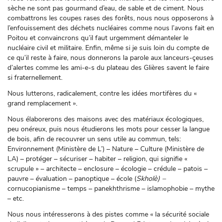
sèche ne sont pas gourmand d’eau, de sable et de ciment. Nous
combattrons les coupes rases des forêts, nous nous opposerons à
l’enfouissement des déchets nucléaires comme nous l’avons fait en
Poitou et convaincrons qu’il faut urgemment démanteler le
nucléaire civil et militaire. Enfin, même si je suis loin du compte de
ce qu’il reste à faire, nous donnerons la parole aux lanceurs-çeuses
d’alertes comme les ami-e-s du plateau des Glières savent le faire
si fraternellement.
Nous lutterons, radicalement, contre les idées mortifères du «
grand remplacement ».
Nous élaborerons des maisons avec des matériaux écologiques,
peu onéreux, puis nous étudierons les mots pour cesser la langue
de bois, afin de recouvrer un sens utile au commun, tels:
Environnement (Ministère de L’) – Nature – Culture (Ministère de
LA) – protéger – sécuriser – habiter – religion, qui signifie «
scrupule » – architecte – enclosure – écologie – crédule – patois –
pauvre – évaluation – panoptique – école (
Skholè) –
cornucopianisme – temps – panekhthrisme – islamophobie – mythe
– etc.
Nous nous intéresserons à des pistes comme « la sécurité sociale