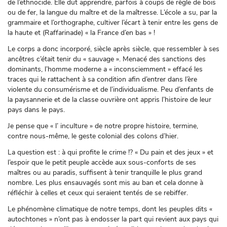
de l’ethnocide. Elle dut apprendre, parfois à coups de règle de bois
ou de fer, la langue du maître et de la maîtresse. L’école a su, par la
grammaire et l’orthographe, cultiver l’écart à tenir entre les gens de
la haute et (Raffarinade) « la France d’en bas » !
Le corps a donc incorporé, siècle après siècle, que ressembler à ses
ancêtres c’était tenir du « sauvage ». Menacé des sanctions des
dominants, l’homme moderne a « inconsciemment » effacé les
traces qui le rattachent à sa condition afin d’entrer dans l’ère
violente du consumérisme et de l’individualisme. Peu d’enfants de
la paysannerie et de la classe ouvrière ont appris l’histoire de leur
pays dans le pays.
Je pense que « l’ inculture » de notre propre histoire, termine,
contre nous-même, le geste colonial des colons d’hier.
La question est : à qui profite le crime !? « Du pain et des jeux » et
l’espoir que le petit peuple accède aux sous-conforts de ses
maîtres ou au paradis, suffisent à tenir tranquille le plus grand
nombre. Les plus ensauvagés sont mis au ban et cela donne à
réfléchir à celles et ceux qui seraient tentés de se rebiffer.
Le phénomène climatique de notre temps, dont les peuples dits «
autochtones » n’ont pas à endosser la part qui revient aux pays qui