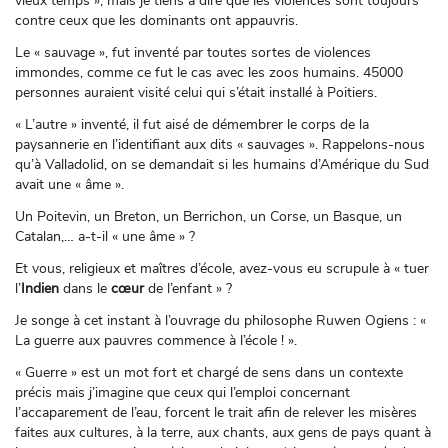
vieux temps », mais je tiens à dire que les violences sont toujours
contre ceux que les dominants ont appauvris.
Le « sauvage », fut inventé par toutes sortes de violences
immondes, comme ce fut le cas avec les zoos humains. 45000
personnes auraient visité celui qui s’était installé à Poitiers.
« L’autre » inventé, il fut aisé de démembrer le corps de la
paysannerie en l’identifiant aux dits « sauvages ». Rappelons-nous
qu’à Valladolid, on se demandait si les humains d’Amérique du Sud
avait une « âme ».
Un Poitevin, un Breton, un Berrichon, un Corse, un Basque, un
Catalan,… a-t-il « une âme » ?
Et vous, religieux et maîtres d’école, avez-vous eu scrupule à « tuer
l’
Indien
dans le
cœur
de l’enfant » ?
Je songe à cet instant à l’ouvrage du philosophe Ruwen Ogiens : «
La guerre aux pauvres commence à l’école ! ».
« Guerre » est un mot fort et chargé de sens dans un contexte
précis mais j’imagine que ceux qui l’emploi concernant
l’accaparement de l’eau, forcent le trait afin de relever les misères
faites aux cultures, à la terre, aux chants, aux gens de pays quant à