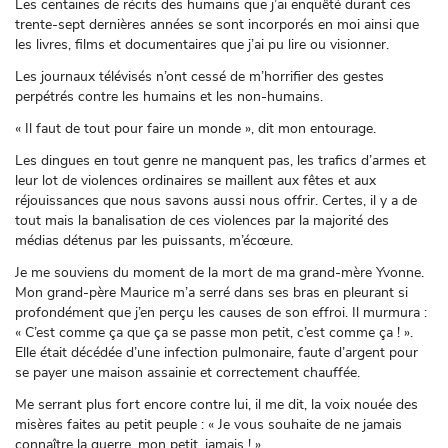
Les centaines de récits des humains que j’ai enquêté durant ces
trente-sept dernières années se sont incorporés en moi ainsi que
les livres, films et documentaires que j’ai pu lire ou visionner.
Les journaux télévisés n’ont cessé de m’horrifier des gestes
perpétrés contre les humains et les non-humains.
« Il faut de tout pour faire un monde », dit mon entourage.
Les dingues en tout genre ne manquent pas, les trafics d’armes et
leur lot de violences ordinaires se maillent aux fêtes et aux
réjouissances que nous savons aussi nous offrir. Certes, il y a de
tout mais la banalisation de ces violences par la majorité des
médias détenus par les puissants, m’écœure.
Je me souviens du moment de la mort de ma grand-mère Yvonne.
Mon grand-père Maurice m’a serré dans ses bras en pleurant si
profondément que j’en perçu les causes de son effroi. Il murmura :
« C’est comme ça que ça se passe mon petit, c’est comme ça ! ».
Elle était décédée d’une infection pulmonaire, faute d’argent pour
se payer une maison assainie et correctement chauffée.
Me serrant plus fort encore contre lui, il me dit, la voix nouée des
misères faites au petit peuple : « Je vous souhaite de ne jamais
connaître la guerre, mon petit, jamais ! ».