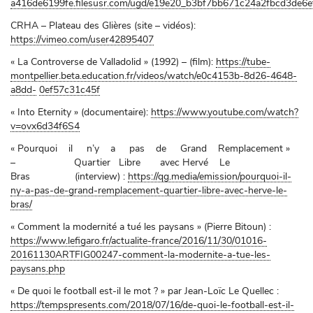
a416de6199fe.filesusr.com/ugd/e19e20_b3bf7bb671c24a2fbcd3de6e
CRHA – Plateau des Glières (site – vidéos):
https://vimeo.com/user42895407
« La Controverse de Valladolid » (1992) – (film):
https://tube-
montpellier.beta.education.fr/videos/watch/e0c4153b-8d26-4648-
a8dd-
0ef57c31c45f
« Into Eternity » (documentaire):
https://www.youtube.com/watch?
v=ovx6d34f6S4
« Pourquoi il n’y a pas de Grand Remplacement »
– Quartier Libre avec Hervé Le
Bras (interview) :
https://qg.media/emission/pourquoi-il-
ny-a-pas-de-grand-remplacement-quartier-libre-avec-herve-le-
bras/
« Comment la modernité a tué les paysans » (Pierre Bitoun) :
https://www.lefigaro.fr/actualite-france/2016/11/30/01016-
20161130ARTFIG00247-comment-la-modernite-a-tue-les-
paysans.php
« De quoi le football est-il le mot ? » par Jean-Loïc Le Quellec :
https://tempspresents.com/2018/07/16/de-quoi-le-football-est-il-