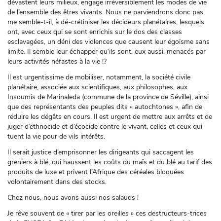
dévastent leurs milieux, engage irréversiblement les modes de vie
de l’ensemble des êtres vivants. Nous ne parviendrons donc pas,
me semble-t-il, à dé-crétiniser les décideurs planétaires, lesquels
ont, avec ceux qui se sont enrichis sur le dos des classes
esclavagées, un déni des violences que causent leur égoïsme sans
limite. Il semble leur échapper qu’ils sont, eux aussi, menacés par
leurs activités néfastes à la vie !?
Il est urgentissime de mobiliser, notamment, la société civile
planétaire, associée aux scientifiques, aux philosophes, aux
Insoumis de Marinaleda (commune de la province de Séville), ainsi
que des représentants des peuples dits « autochtones », afin de
réduire les dégâts en cours. Il est urgent de mettre aux arrêts et de
juger d’ethnocide et d’écocide contre le vivant, celles et ceux qui
tuent la vie pour de vils intérêts.
Il serait justice d’emprisonner les dirigeants qui saccagent les
greniers à blé, qui haussent les coûts du maïs et du blé au tarif des
produits de luxe et privent l’Afrique des céréales bloquées
volontairement dans des stocks.
Chez nous, nous avons aussi nos salauds !
Je rêve souvent de « tirer par les oreilles » ces destructeurs-trices