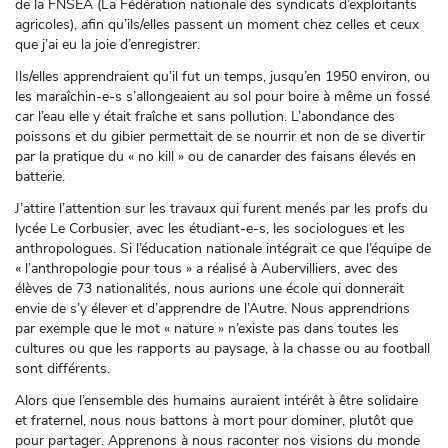
de la FNSEA (La Fédération nationale des syndicats d’exploitants
agricoles), afin qu’ils/elles passent un moment chez celles et ceux
que j’ai eu la joie d’enregistrer.
Ils/elles apprendraient qu’il fut un temps, jusqu’en 1950 environ, ou
les maraîchin-e-s s’allongeaient au sol pour boire à même un fossé
car l’eau elle y était fraîche et sans pollution. L’abondance des
poissons et du gibier permettait de se nourrir et non de se divertir
par la pratique du « no kill » ou de canarder des faisans élevés en
batterie.
J’attire l’attention sur les travaux qui furent menés par les profs du
lycée Le Corbusier, avec les étudiant-e-s, les sociologues et les
anthropologues. Si l’éducation nationale intégrait ce que l’équipe de
« l’anthropologie pour tous » a réalisé à Aubervilliers, avec des
élèves de 73 nationalités, nous aurions une école qui donnerait
envie de s’y élever et d’apprendre de l’Autre. Nous apprendrions
par exemple que le mot « nature » n’existe pas dans toutes les
cultures ou que les rapports au paysage, à la chasse ou au football
sont différents.
Alors que l’ensemble des humains auraient intérêt à être solidaire
et fraternel, nous nous battons à mort pour dominer, plutôt que
pour partager. Apprenons à nous raconter nos visions du monde