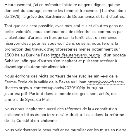
Heureusement, j’ai en mémoire l’histoire de gens dignes, qui me
donnent du courage, comme les femmes Iraniennes ( La révolution
de 1979), la grève des Sardinières de Douarnenez, et tant d’autres.
Tant que cela sera possible, avec mes ami-e-s et d’autres gens de
belles volontés, nous continuerons de défendre les communs par
la plantation d’arbres en Europe car, la forêt, c’est un immense
réservoir d’eau pour les sous-sol. Dans ce sens, nous ferons la
promotion des travaux d’agroforesteries menés notamment sur
1500 ha au Burkina Faso
https://eauterreverdure.org/
, d’un bocage
Sahélien, afin que d’autres s’en inspirent et puissent accéder à
davantage d’autonomie alimentaire.
Nous écrirons des récits porteurs de vie avec les ami-e-s de la
Ferme-Ecole de la vallée de la Bekaa au Liban
https://www.france-
libertes.org/wp-content/uploads/2020/10/dp-burujuna-
juzuruna.pdf
. Partout dans le monde des gens sont actifs, des
ami-e-s de Syrie, du Mali…
Nous nous inspirerons aussi des réformes de la « constitution
chilienne »
https://reporterre.net/Le-droit-a-l-eau-dans-la-reforme-
de-
la-Constitution-chilienne
.
Nous valoriserons le beau métier de murailler car les murs en pierre