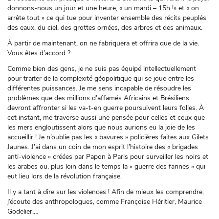
donnons-nous un jour et une heure, « un mardi – 15h !» et « on
arrête tout » ce qui tue pour inventer ensemble des récits peuplés
des eaux, du ciel, des grottes ornées, des arbres et des animaux.
À partir de maintenant, on ne fabriquera et offrira que de la vie.
Vous êtes d’accord ?
Comme bien des gens, je ne suis pas équipé intellectuellement
pour traiter de la complexité géopolitique qui se joue entre les
différentes puissances. Je me sens incapable de résoudre les
problèmes que des millions d’affamés Africains et Brésiliens
devront affronter si les va-t-en guerre poursuivent leurs folies. À
cet instant, me traverse aussi une pensée pour celles et ceux que
les mers engloutissent alors que nous aurions eu la joie de les
accueillir ! Je n’oublie pas les « bavures » policières faites aux Gilets
Jaunes. J’ai dans un coin de mon esprit l’histoire des « brigades
anti-violence » créées par Papon à Paris pour surveiller les noirs et
les arabes ou, plus loin dans le temps la « guerre des farines » qui
eut lieu lors de la révolution française.
Il y a tant à dire sur les violences ! Afin de mieux les comprendre,
j’écoute des anthropologues, comme Françoise Héritier, Maurice
Godelier,…