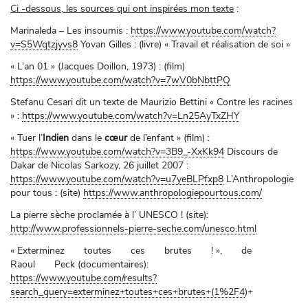
Ci -dessous, les sources qui ont inspirées mon texte
:
Marinaleda – Les insoumis :
https://www.youtube.com/watch?
v=S5Wqtzjyvs8
Yovan Gilles : (livre) « Travail et réalisation de soi »
« L’an 01 » (Jacques Doillon, 1973) : (film)
https://www.youtube.com/watch?v=7wV0bNbttPQ
Stefanu Cesari dit un texte de Maurizio Bettini « Contre les racines
» :
https://www.youtube.com/watch?v=Ln25AyTxZHY
« Tuer l’
Indien
dans le
cœur
de l’enfant » (film) :
https://www.youtube.com/watch?v=3B9_-XxKk94
Discours de
Dakar de Nicolas Sarkozy, 26 juillet 2007 :
https://www.youtube.com/watch?v=u7yeBLPfxp8
L’Anthropologie
pour tous : (site)
https://www.anthropologiepourtous.com/
La pierre sèche proclamée à l’ UNESCO ! (site):
http://www.professionnels-pierre-seche.com/unesco.html
« Exterminez toutes ces brutes ! », de
Raoul Peck (documentaires):
https://www.youtube.com/results?
search_query=exterminez+toutes+ces+brutes+(1%2F4
)+