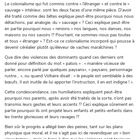
Le colonialisme qui fut commis contre « l’étranger » et contre le «
sauvage » intérieur, sont les deux faces d’une même pièce. D’avoir
été traité comme des bêtes explique peut-être pourquoi nous nous
détachons, par analogie, du « sauvage » ? Ceci explique peut-être
en partie pourquoi nous « renions » nos langues, nos danses, nos
maisons ou nos savoirs !? Pourtant, ne sommes-nous pas toutes
et tous « étranger » ? Est-ce ce colonialisme incorporé qui pousse à
devenir céréalier plutôt qu’éleveur de vaches maraîchines ?
Que dire des violences des dominants quand ces derniers ont
donné pour définition du mot « patois » : « manière vicieuse de
parler, encore parlé par quelques paysans», « paysans, personnage
rustre… », ou quand Voltaire disait : « le peuple est semblable à des
bœufs. Il est inutile de lui apporter l’instruction, il en est indigne ! ».
Cette condescendance, ces humiliations expliquent peut-être
pourquoi nos parents, après avoir été traités de la sorte, n’ont pas
transmis leurs gestes et leurs accents !? Ceci explique sûrement en
partie pourquoi ils ont projeté leurs enfants et petits-enfants dans
les trente glorieuses et leurs ravages !?
Bien sûr le progrès a allégé bien des peines, tant sur les plans
physique que moral, et il ne s’agit pas ici de revendiquer un « bon