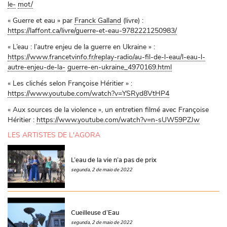
le-
mot/
« Guerre et eau » par
Franck Galland
(livre) :
https://laffont.ca/livre/guerre-et-eau-9782221250983/
« L’eau : l’autre enjeu de la guerre en Ukraine » :
https://www.francetvinfo.fr/replay-radio/au-fil-de-l-eau/l-eau-l-
autre-enjeu-de-la-
guerre-en-ukraine_4970169.html
« Les clichés selon Françoise Héritier » :
https://www.youtube.com/watch?v=YSRyd8VtHP4
« Aux sources de la violence », un entretien filmé avec Françoise
Héritier :
https://www.youtube.com/watch?v=n-sUW59PZJw
LES ARTISTES DE L'AGORA
L’eau de la vie n’a pas de prix
segunda, 2 de maio de 2022
Cueilleuse d’Eau
segunda, 2 de maio de 2022