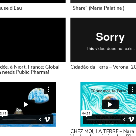
euse d’Eau
“Share” (Maria Palatine )
dée, à Niort, France: Global
Cidadão da Terra – Verona, 2
h needs Public Pharma!
CHEZ MOI, LA TERRE – Nara 