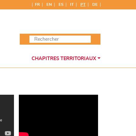
FR
EN
ES
IT
PT
DE
CHAPITRES TERRITORIAUX