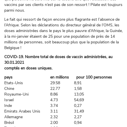
vaccins par ses clients n’est pas de son ressort ! Pilate est toujours
parmi nous.
Le fait qui ressort de façon encore plus flagrante est l’absence de
l’Afrique. Selon les déclarations du directeur général de l’OMS, les
doses administrées dans le pays le plus pauvre d’Afrique, la Guinée,
à la mi-janvier étaient de 25 pour une population de près de 14
millions de personnes, soit beaucoup plus que la population de la
Belgique !
COVID-19. Nombre total de doses de vaccin administrées, au
30.01.2021
comptés en doses uniques.
pays
en millions
pour 100 personnes
Etats-Unis
29.58
8,91
Chine
22.77
1,58
Royaume-Uni
8.86
13,05
Israel
4.73
54,69
Inde
3.74
0,27
Emirats Arabes Unis
3.11
31,49
Allemagne
2.32
2,27
Brésil
2.00
0,94