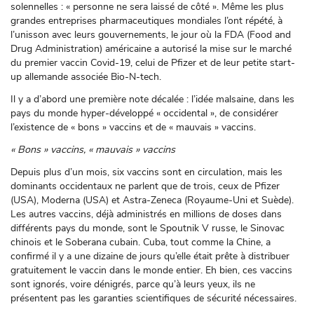
solennelles : « personne ne sera laissé de côté ». Même les plus
grandes entreprises pharmaceutiques mondiales l’ont répété, à
l’unisson avec leurs gouvernements, le jour où la FDA (Food and
Drug Administration) américaine a autorisé la mise sur le marché
du premier vaccin Covid-19, celui de Pfizer et de leur petite start-
up allemande associée Bio-N-tech.
Il y a d’abord une première note décalée : l’idée malsaine, dans les
pays du monde hyper-développé « occidental », de considérer
l’existence de « bons » vaccins et de « mauvais » vaccins.
« Bons » vaccins, « mauvais » vaccins
Depuis plus d’un mois, six vaccins sont en circulation, mais les
dominants occidentaux ne parlent que de trois, ceux de Pfizer
(USA), Moderna (USA) et Astra-Zeneca (Royaume-Uni et Suède).
Les autres vaccins, déjà administrés en millions de doses dans
différents pays du monde, sont le Spoutnik V russe, le Sinovac
chinois et le Soberana cubain. Cuba, tout comme la Chine, a
confirmé il y a une dizaine de jours qu’elle était prête à distribuer
gratuitement le vaccin dans le monde entier. Eh bien, ces vaccins
sont ignorés, voire dénigrés, parce qu’à leurs yeux, ils ne
présentent pas les garanties scientifiques de sécurité nécessaires.