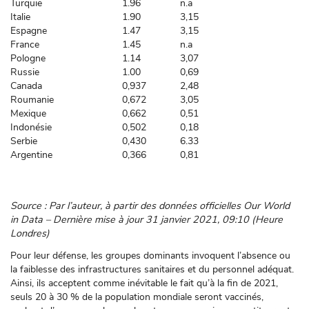
Turquie
1.96
n.a
Italie
1.90
3,15
Espagne
1.47
3,15
France
1.45
n.a
Pologne
1.14
3,07
Russie
1.00
0,69
Canada
0,937
2,48
Roumanie
0,672
3,05
Mexique
0,662
0,51
Indonésie
0,502
0,18
Serbie
0,430
6.33
Argentine
0,366
0,81
Source : Par l’auteur, à partir des données officielles Our World
in Data – Dernière mise à jour 31 janvier 2021, 09:10 (Heure
Londres)
Pour leur défense, les groupes dominants invoquent l’absence ou
la faiblesse des infrastructures sanitaires et du personnel adéquat.
Ainsi, ils acceptent comme inévitable le fait qu’à la fin de 2021,
seuls 20 à 30 % de la population mondiale seront vaccinés,