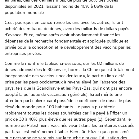
emparés, dès ces derniers mois, de plus de 60% des doses
disponibles en 2021, laissant moins de 40% à 86% de la
population mondiale.
C’est pourquoi, en concurrence les uns avec les autres, ils ont
acheté des milliards de doses, avec des milliards de dollars payés
d’avance. Et ce, même après avoir abondamment financé les
dépenses de la recherche fondamentale et appliquée publique et
privée pour la conception et le développement des vaccins par les
entreprises privées.
Comme le montre le tableau ci-dessous, sur les 82 millions de
doses administrées le 30 janvier, hormis la Chine qui est totalement
indépendante des vaccins « occidentaux », la part du lion a été
prise par les pays occidentaux à revenu élevé (en l’absence des
pays, tels que la Scandinavie et les Pays-Bas, qui n’ont pas encore
adopté la politique de vaccination générale). Israël mérite une
attention particulière, car il possède le coefficient de doses le plus
élevé du monde pour 100 habitants. Le pays a pu obtenir
rapidement toutes les doses souhaitées car il a payé à Pfizer un
prix de 30 à 40% plus élevé que les autres pays (1). Cependant, le
nombre de Palestiniens vaccinés vivant dans les territoires occupés
par Israël est extrêmement faible. Bien sûr, Pfizer qui a proclamé
que personne ne sera mis sur la touche dira que l’utilisation des