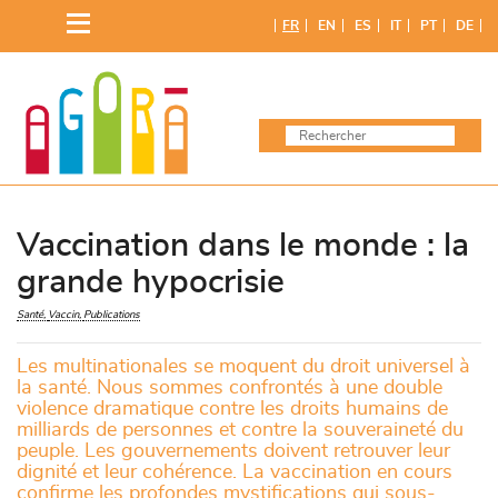
Skip
FR
EN
ES
IT
PT
DE
to
content
Vaccination dans le monde : la
grande hypocrisie
Santé
Vaccin
Publications
Les multinationales se moquent du droit universel à
la santé. Nous sommes confrontés à une double
violence dramatique contre les droits humains de
milliards de personnes et contre la souveraineté du
peuple. Les gouvernements doivent retrouver leur
dignité et leur cohérence. La vaccination en cours
confirme les profondes mystifications qui sous-