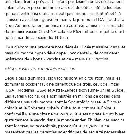
président Trump prévalant – n’ont pas lésiné sur les déclarations
solennelles : « personne ne sera laissé de côté ». Même les plus
grandes entreprises pharmaceutiques mondiales l’ont répété, à
l’unisson avec leurs gouvernements, le jour où la FDA (Food and
Drug Administration) américaine a autorisé la mise sur le marché
du premier vaccin Covid-19, celui de Pfizer et de leur petite start-
up allemande associée Bio-N-tech.
Il y a d’abord une première note décalée : l’idée malsaine, dans les
pays du monde hyper-développé « occidental », de considérer
l’existence de « bons » vaccins et de « mauvais » vaccins.
« Bons » vaccins, « mauvais » vaccins
Depuis plus d’un mois, six vaccins sont en circulation, mais les
dominants occidentaux ne parlent que de trois, ceux de Pfizer
(USA), Moderna (USA) et Astra-Zeneca (Royaume-Uni et Suède).
Les autres vaccins, déjà administrés en millions de doses dans
différents pays du monde, sont le Spoutnik V russe, le Sinovac
chinois et le Soberana cubain. Cuba, tout comme la Chine, a
confirmé il y a une dizaine de jours qu’elle était prête à distribuer
gratuitement le vaccin dans le monde entier. Eh bien, ces vaccins
sont ignorés, voire dénigrés, parce qu’à leurs yeux, ils ne
présentent pas les garanties scientifiques de sécurité nécessaires.