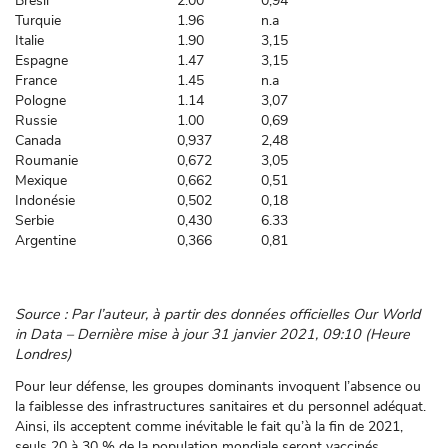
Brésil
2.00
0,94
Turquie
1.96
n.a
Italie
1.90
3,15
Espagne
1.47
3,15
France
1.45
n.a
Pologne
1.14
3,07
Russie
1.00
0,69
Canada
0,937
2,48
Roumanie
0,672
3,05
Mexique
0,662
0,51
Indonésie
0,502
0,18
Serbie
0,430
6.33
Argentine
0,366
0,81
Source : Par l’auteur, à partir des données officielles Our World
in Data – Dernière mise à jour 31 janvier 2021, 09:10 (Heure
Londres)
Pour leur défense, les groupes dominants invoquent l’absence ou
la faiblesse des infrastructures sanitaires et du personnel adéquat.
Ainsi, ils acceptent comme inévitable le fait qu’à la fin de 2021,
seuls 20 à 30 % de la population mondiale seront vaccinés,