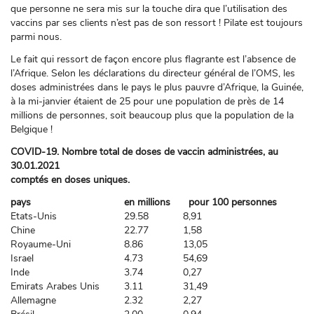
que personne ne sera mis sur la touche dira que l’utilisation des
vaccins par ses clients n’est pas de son ressort ! Pilate est toujours
parmi nous.
Le fait qui ressort de façon encore plus flagrante est l’absence de
l’Afrique. Selon les déclarations du directeur général de l’OMS, les
doses administrées dans le pays le plus pauvre d’Afrique, la Guinée,
à la mi-janvier étaient de 25 pour une population de près de 14
millions de personnes, soit beaucoup plus que la population de la
Belgique !
COVID-19. Nombre total de doses de vaccin administrées, au
30.01.2021
comptés en doses uniques.
pays
en millions
pour 100 personnes
Etats-Unis
29.58
8,91
Chine
22.77
1,58
Royaume-Uni
8.86
13,05
Israel
4.73
54,69
Inde
3.74
0,27
Emirats Arabes Unis
3.11
31,49
Allemagne
2.32
2,27