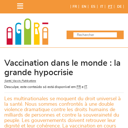
Skip
FR
EN
ES
IT
PT
DE
to
content
Vaccination dans le monde : la
grande hypocrisie
Santé
Vaccin
Publications
Desculpe, este conteúdo só está disponível em
FR
e
IT
.
Les multinationales se moquent du droit universel à
la santé. Nous sommes confrontés à une double
violence dramatique contre les droits humains de
milliards de personnes et contre la souveraineté du
peuple. Les gouvernements doivent retrouver leur
dignité et leur cohérence. La vaccination en cours