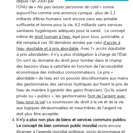
depuis l’an 2000 par
l’ONU de «
Ne pas laisser personne de coté
» sonne
aujourd’hui comme une annonce cynique : plus de 2,1
milliards d’êtres humains sont encore sans eau potable
suffisante et bonne pour la vie, 4,2 milliards sans services
sanitaires hygiéniques adéquats pour la santé… Le concept
même de
droit humain à l’eau,
égal pour tous, justiciable, a
été remplacé ces 30 dernières années par celui
d’accès à
l’eau, équitable et à prix abordable
. Avec l’«
accès équitable
à prix abordable
», il n’y a plus d’obligation à charge de l’État.
On sort du domaine du droit pour tomber dans le champ
des besoins d’eau à satisfaire en fonction de l’accessibilité
économique des individus consommateurs. Le prix «
abordable » de l’eau est un pouvoir discrétionnaire aux mains
des gestionnaires des services hydriques qui fixent le prix de
l’eau de manière à garantir des gains financiers
. Qu’ils soient
privés ou « publics », les gestionnaires
font de l’argent avec
l’eau pour la vie
! La soumission du droit à la vie et de la vie
aux logiques déraisonnables et meurtrières de l’argent ne
doit plus être acceptée.
Il n’y a plus non plus de biens et services communs publics.
Le concept de bien commun public mondial
reste encore
étranger à l’agenda mondial politique, socio-économique et