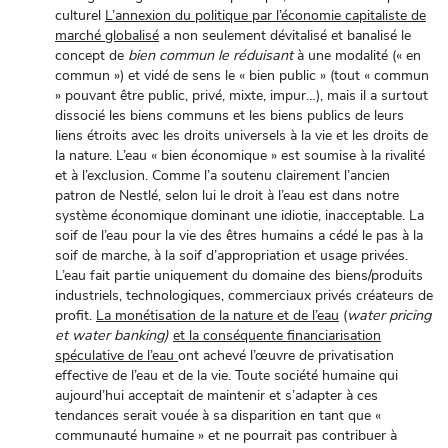
culturel
L’annexion du politique par l’économie capitaliste de
marché globalisé
a non seulement dévitalisé et banalisé le
concept de
bien commun le réduisant
à une modalité (« en
commun ») et vidé de sens le « bien public » (tout « commun
» pouvant être public, privé, mixte, impur…), mais il a surtout
dissocié les biens communs et les biens publics de leurs
liens étroits avec les droits universels à la vie et les droits de
la nature. L’eau « bien économique » est soumise à la rivalité
et à l’exclusion. Comme l’a soutenu clairement l’ancien
patron de Nestlé, selon lui le droit à l’eau est dans notre
système économique dominant une idiotie, inacceptable. La
soif de l’eau pour la vie des êtres humains a cédé le pas à la
soif de marche, à la soif d’appropriation et usage privées.
L’eau fait partie uniquement du domaine des biens/produits
industriels, technologiques, commerciaux privés créateurs de
profit.
La monétisation de la nature et de l’eau
(
water pricing
et water banking)
et la conséquente financiarisation
spéculative de l’eau
ont achevé l’œuvre de privatisation
effective de l’eau et de la vie. Toute société humaine qui
aujourd’hui acceptait de maintenir et s’adapter à ces
tendances serait vouée à sa disparition en tant que «
communauté humaine » et ne pourrait pas contribuer à