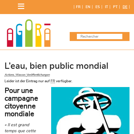
Skip
FR
EN
ES
IT
PT
DE
to
content
L’eau, bien public mondial
Actions
Wasser
Veröffentlichungen
Leider ist der Eintrag nur auf
FR
verfügbar.
Pour une
campagne
citoyenne
mondiale
« Il est grand
temps que cette