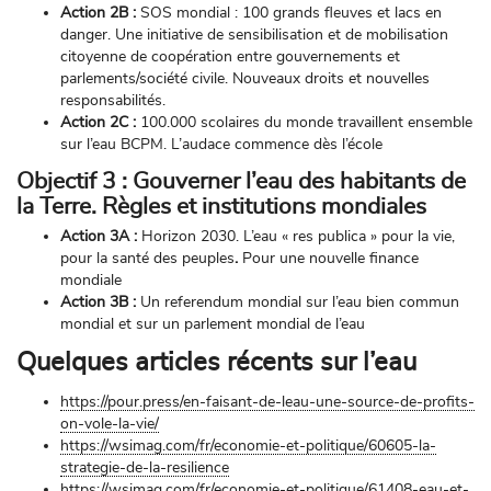
Action 2B :
SOS mondial : 100 grands fleuves et lacs en
danger. Une initiative de sensibilisation et de mobilisation
citoyenne de coopération entre gouvernements et
parlements/société civile. Nouveaux droits et nouvelles
responsabilités.
Action 2C :
100.000 scolaires du monde travaillent ensemble
sur l’eau BCPM. L’audace commence dès l’école
Objectif 3 :
Gouverner l’eau des habitants de
la Terre. Règles et institutions mondiales
Action 3A :
Horizon 2030. L’eau « res publica » pour la vie,
pour la santé des peuples
.
Pour une nouvelle finance
mondiale
Action 3B :
Un referendum mondial sur l’eau bien commun
mondial et sur un parlement mondial de l’eau
Quelques articles récents sur l’eau
https://pour.press/en-faisant-de-leau-une-source-de-profits-
on-vole-la-vie/
https://wsimag.com/fr/economie-et-politique/60605-la-
strategie-de-la-resilience
https://wsimag.com/fr/economie-et-politique/61408-eau-et-