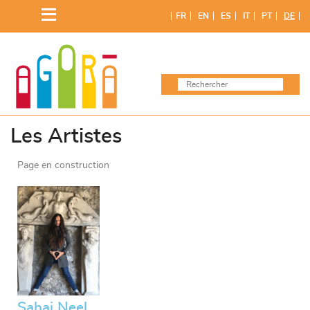
FR
EN
ES
IT
PT
DE
Les Artistes
Page en construction
Sahaj Neel