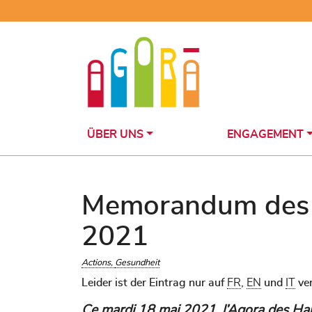
Skip
to
content
ÜBER UNS
ENGAGEMENT
Memorandum des 
2021
Actions
Gesundheit
Leider ist der Eintrag nur auf
FR
,
EN
und
IT
ver
Ce mardi 18 mai 2021, l’Agora des Hab