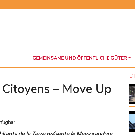
GEMEINSAME UND ÖFFENTLICHE GÜTER
D
Citoyens – Move Up
fügbar.
itants de la Terre présente le
Memorandum