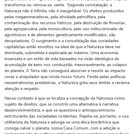
transforma-se, renova-se, sente. Segunda constatação: a
Natureza não é infinita, não é inesgotável. Os efeitos produzidos
pelas megamineradoras, pela atividade petrolífera, pela
contaminação dos recursos hídricos, pela destruição de florestas,
pela agropecuária, pela monocultura, pelo uso indiscriminado de
agrotóxicos e de alimentos geneticamente modificados, são
devastadores. O surgimento e a consolidação das sociedades
capitalistas estão envoltos na ideia de que a Natureza deve ser
dominada, submetida e explorada ao máximo. Uma economia
insensata e um estilo de vida baseados na visão ideológica da
acumulação de bens nos conduzirão, inexoravelmente, ao colapso
do planeta. A Terra não conseguirá absorver e resistir ao impacto
voraz e aniquilador que ronda nosso futuro. Ferida pelas políticas
neoextrativistas predatórias, a Natureza grita seus limites e reclama
atenção e respeito.
Nesse contexto é que se localiza a concepção da Natureza como
sujeito de direitos; que se constrói uma alternativa à narrativa
desenvolvimentista; e que se questiona o antropocentrismo
estruturante das sociedades ocidentais. Rejeita-se, portanto, o uso
utilitarista da Natureza e advoga-se uma ética biocêntrica que
consiga salvar o planeta, nossa Casa Comum, com a adoção e