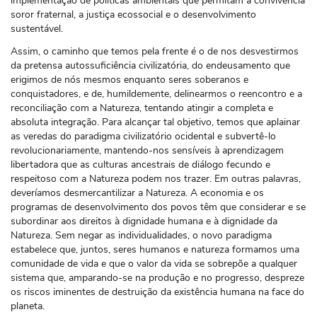
implementação de políticas ambientais que permitam a convivência
soror fraternal, a justiça ecossocial e o desenvolvimento
sustentável.
Assim, o caminho que temos pela frente é o de nos desvestirmos
da pretensa autossuficiência civilizatória, do endeusamento que
erigimos de nós mesmos enquanto seres soberanos e
conquistadores, e de, humildemente, delinearmos o reencontro e a
reconciliação com a Natureza, tentando atingir a completa e
absoluta integração. Para alcançar tal objetivo, temos que aplainar
as veredas do paradigma civilizatório ocidental e subvertê-lo
revolucionariamente, mantendo-nos sensíveis à aprendizagem
libertadora que as culturas ancestrais de diálogo fecundo e
respeitoso com a Natureza podem nos trazer. Em outras palavras,
deveríamos desmercantilizar a Natureza. A economia e os
programas de desenvolvimento dos povos têm que considerar e se
subordinar aos direitos à dignidade humana e à dignidade da
Natureza. Sem negar as individualidades, o novo paradigma
estabelece que, juntos, seres humanos e natureza formamos uma
comunidade de vida e que o valor da vida se sobrepõe a qualquer
sistema que, amparando-se na produção e no progresso, despreze
os riscos iminentes de destruição da existência humana na face do
planeta.