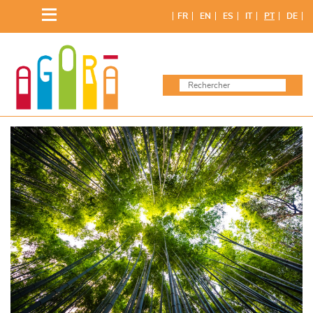
Skip
FR
EN
ES
IT
PT
DE
to
content