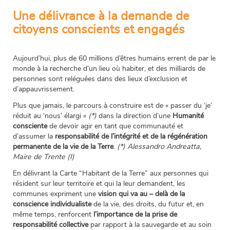
Une délivrance à la demande de
citoyens conscients et engagés
Aujourd’hui, plus de 60 millions d’êtres humains erre
nt de par le
monde à la recherche d’un lieu où habiter, et des milliards de
personnes sont reléguées dans des lieux d’exclusion et
d’appauvrissement.
Plus que jamais, le parcours à construire est de « passer du ‘je’
réduit au ‘nous’ élargi »
(*)
dans la direction d’une
Humanité
consciente
de devoir agir en tant que communauté et
d’assumer la
responsabilité de l’intégrité et de la régénération
permanente de la vie de la Terre
.
(*) Alessandro Andreatta,
Maire de Trente (I)
En délivrant la Carte “Habitant de la Terre” aux personnes qui
résident sur leur territoire et qui la leur demandent, les
communes expriment une
vision qui va au
– delà de la
conscience individualiste
de la vie, des droits, du futur et, en
même temps, renforcent
l’importance de la prise de
responsabilité collective
par rapport à la sauvegarde et au soin