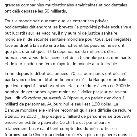
grandes compagnies multinationales américaines et occidentales
ont déjà dépassé les 50 milliards.
Tout le monde sait que tant que les entreprises privées
occidentales détiendront les brevets (la propriété privée exclusive à
but lucratif) sur les vaccins, il n’y aura ni de justice sanitaire
mondiale ni de sécurité sanitaire mondiale pour tous. Les inégalités
face au droit à la santé entre les riches et les pauvres ne seront
que plus dramatiques. Et la dépendance de milliards d’êtres
humains vis-à-vis de la science et de la technologie des dominants
et de leur « aide » ne fera qu’ajouter le ridicule à l’intolérable.
Enfin, depuis le début des années ’70, les dominants ont déclaré
par la voix de leur institution financière clé – la Banque mondiale –
que leur objectif social prioritaire était de réduire à zéro en 2000 le
nombre de personnes ayant moins de 1 dollar par jour de revenu
(seuil dit
d’extrême pauvreté
). A l’époque, on parlait d’environ 1
milliard de personnes. Aujourd’hui le seuil est 1,90 dollar. La
Banque mondiale elle -même reconnait qu’il sera difficile de réduire
à zéro… en 2030 (!) le presque 1 milliard de personnes se trouvant
encore en extrême pauvreté. Ce chiffre est par ailleurs «
relativement bas » car il tient compte des données officielles
fournies par la Chine (qui déclare qu’il n’y a plus de pauvres dans le