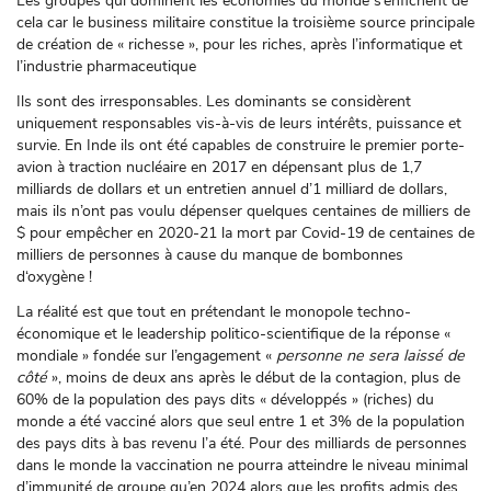
Les groupes qui dominent les économies du monde s’enfichent de
cela car le business militaire constitue la troisième source principale
de création de « richesse », pour les riches, après l’informatique et
l’industrie pharmaceutique
Ils sont des irresponsables. Les dominants se considèrent
uniquement responsables vis-à-vis de leurs intérêts, puissance et
survie. En Inde ils ont été capables de construire le premier porte-
avion à traction nucléaire en 2017 en dépensant plus de 1,7
milliards de dollars et un entretien annuel d’1 milliard de dollars,
mais ils n’ont pas voulu dépenser quelques centaines de milliers de
$ pour empêcher en 2020-21 la mort par Covid-19 de centaines de
milliers de personnes à cause du manque de bombonnes
d‘oxygène !
La réalité est que tout en prétendant le monopole techno-
économique et le leadership politico-scientifique de la réponse «
mondiale » fondée sur l’engagement «
personne ne sera laissé de
côté
», moins de deux ans après le début de la contagion, plus de
60% de la population des pays dits « développés » (riches) du
monde a été vacciné alors que seul entre 1 et 3% de la population
des pays dits à bas revenu l’a été. Pour des milliards de personnes
dans le monde la vaccination ne pourra atteindre le niveau minimal
d’immunité de groupe qu’en 2024 alors que les profits admis des