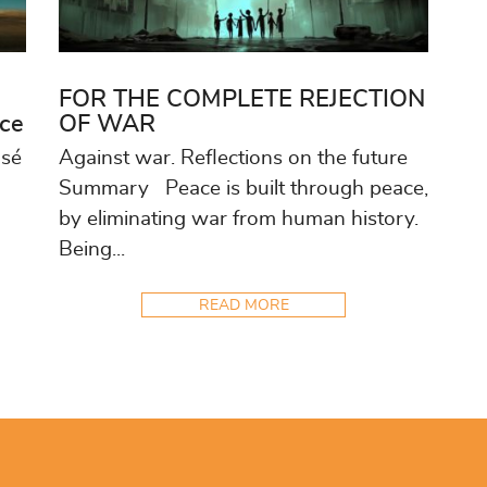
FOR THE COMPLETE REJECTION
ice
OF WAR
osé
Against war. Reflections on the future
Summary Peace is built through peace,
by eliminating war from human history.
Being...
READ MORE