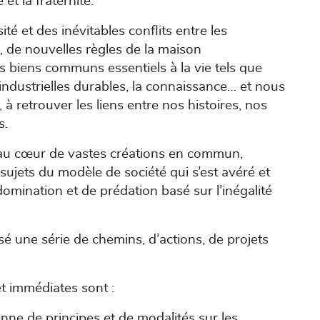
 et la fraternité.
té et des inévitables conflits entre les
, de nouvelles règles de la maison
s biens communs essentiels à la vie tels que
tés industrielles durables, la connaissance… et nous
 retrouver les liens entre nos histoires, nos
s.
re au cœur de vastes créations en commun,
ujets du modèle de société qui s’est avéré et
omination et de prédation basé sur l’inégalité
 une série de chemins, d’actions, de projets
et immédiates sont :
nne de principes et de modalités sur les